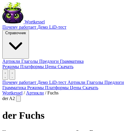
Wortkessel
Почему работает
Демо
LiD-тест
Справочник
Артикли
Глаголы
Предлоги
Грамматика
Режимы
Платформы
Цены
Скачать
Почему работает
Демо
LiD-тест
Артикли
Глаголы
Предлоги
Грамматика
Режимы
Платформы
Цены
Скачать
Wortkessel
/
Артикли
/
Fuchs
der
A2
der
Fuchs