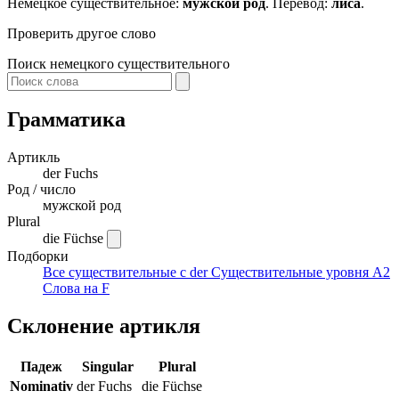
Немецкое существительное:
мужской род
. Перевод:
лиса
.
Проверить другое слово
Поиск немецкого существительного
Грамматика
Артикль
der
Fuchs
Род / число
мужской род
Plural
die Füchse
Подборки
Все существительные с der
Существительные уровня A2
Слова на F
Склонение артикля
Падеж
Singular
Plural
Nominativ
der Fuchs
die Füchse