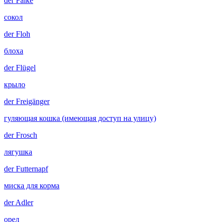
der
Falke
сокол
der
Floh
блоха
der
Flügel
крыло
der
Freigänger
гуляющая кошка (имеющая доступ на улицу)
der
Frosch
лягушка
der
Futternapf
миска для корма
der
Adler
орел