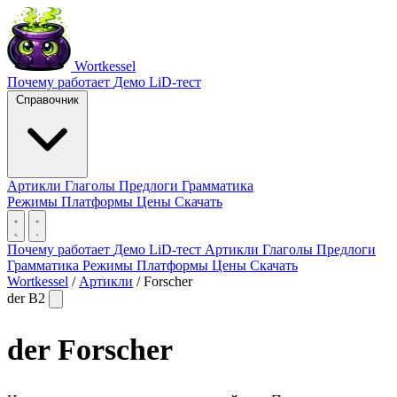
Wortkessel
Почему работает
Демо
LiD-тест
Справочник
Артикли
Глаголы
Предлоги
Грамматика
Режимы
Платформы
Цены
Скачать
Почему работает
Демо
LiD-тест
Артикли
Глаголы
Предлоги
Грамматика
Режимы
Платформы
Цены
Скачать
Wortkessel
/
Артикли
/
Forscher
der
B2
der
Forscher