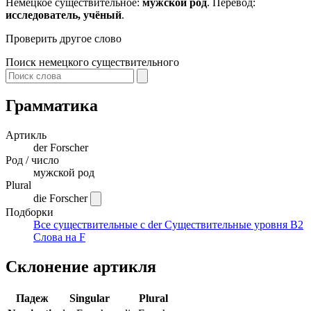
Немецкое существительное:
мужской род
. Перевод:
исследователь, учёный
.
Проверить другое слово
Поиск немецкого существительного
Грамматика
Артикль
der
Forscher
Род / число
мужской род
Plural
die Forscher
Подборки
Все существительные с der
Существительные уровня B2
Слова на F
Склонение артикля
Падеж
Singular
Plural