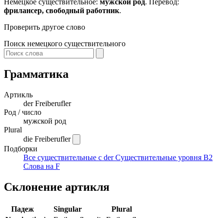
Немецкое существительное:
мужской род
. Перевод:
фрилансер, свободный работник
.
Проверить другое слово
Поиск немецкого существительного
Грамматика
Артикль
der
Freiberufler
Род / число
мужской род
Plural
die Freiberufler
Подборки
Все существительные с der
Существительные уровня B2
Слова на F
Склонение артикля
Падеж
Singular
Plural