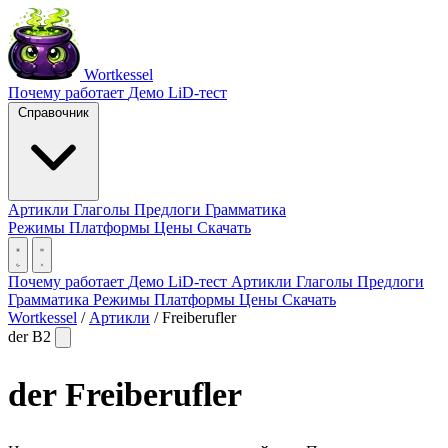
Wortkessel
Почему работает
Демо
LiD-тест
Справочник
Артикли
Глаголы
Предлоги
Грамматика
Режимы
Платформы
Цены
Скачать
Почему работает
Демо
LiD-тест
Артикли
Глаголы
Предлоги
Грамматика
Режимы
Платформы
Цены
Скачать
Wortkessel
/
Артикли
/
Freiberufler
der
B2
der
Freiberufler