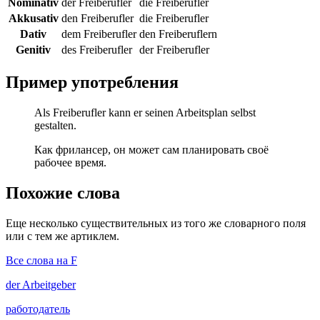
Nominativ
der Freiberufler
die Freiberufler
Akkusativ
den Freiberufler
die Freiberufler
Dativ
dem Freiberufler
den Freiberuflern
Genitiv
des Freiberufler
der Freiberufler
Пример употребления
Als Freiberufler kann er seinen Arbeitsplan selbst
gestalten.
Как фрилансер, он может сам планировать своё
рабочее время.
Похожие слова
Еще несколько существительных из того же словарного поля
или с тем же артиклем.
Все слова на F
der
Arbeitgeber
работодатель