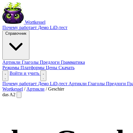
Wortkessel
Почему работает
Демо
LiD-тест
Справочник
Артикли
Глаголы
Предлоги
Грамматика
Режимы
Платформы
Цены
Скачать
Войти и учить
Почему работает
Демо
LiD-тест
Артикли
Глаголы
Предлоги
Гр
Wortkessel
/
Артикли
/
Geschirr
das
A2