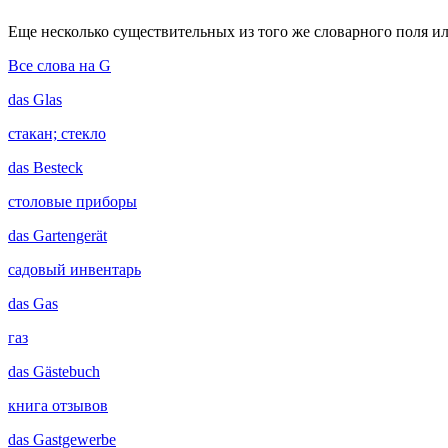
Еще несколько существительных из того же словарного поля ил
Все слова на G
das
Glas
стакан; стекло
das
Besteck
столовые приборы
das
Gartengerät
садовый инвентарь
das
Gas
газ
das
Gästebuch
книга отзывов
das
Gastgewerbe