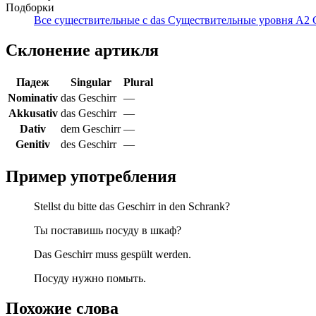
Подборки
Все существительные с das
Существительные уровня A2
Склонение артикля
Падеж
Singular
Plural
Nominativ
das Geschirr
—
Akkusativ
das Geschirr
—
Dativ
dem Geschirr
—
Genitiv
des Geschirr
—
Пример употребления
Stellst du bitte das Geschirr in den Schrank?
Ты поставишь посуду в шкаф?
Das Geschirr muss gespült werden.
Посуду нужно помыть.
Похожие слова