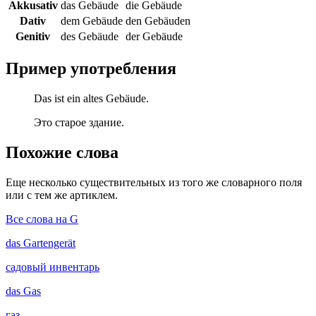
Akkusativ
das Gebäude
die Gebäude
Dativ
dem Gebäude
den Gebäuden
Genitiv
des Gebäude
der Gebäude
Пример употребления
Das ist ein altes Gebäude.
Это старое здание.
Похожие слова
Еще несколько существительных из того же словарного поля
или с тем же артиклем.
Все слова на G
das
Gartengerät
садовый инвентарь
das
Gas
газ