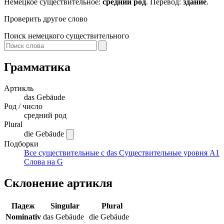
Немецкое существительное:
средний род
. Перевод:
здание
.
Проверить другое слово
Поиск немецкого существительного
Грамматика
Артикль
das
Gebäude
Род / число
средний род
Plural
die Gebäude
Подборки
Все существительные с das
Существительные уровня A1
Слова на G
Склонение артикля
Падеж
Singular
Plural
Nominativ
das Gebäude
die Gebäude