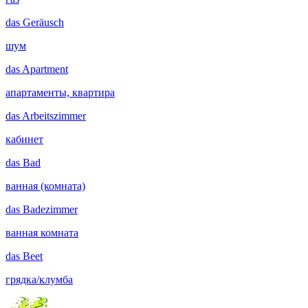
das
Geräusch
шум
das
Apartment
апартаменты, квартира
das
Arbeitszimmer
кабинет
das
Bad
ванная (комната)
das
Badezimmer
ванная комната
das
Beet
грядка/клумба