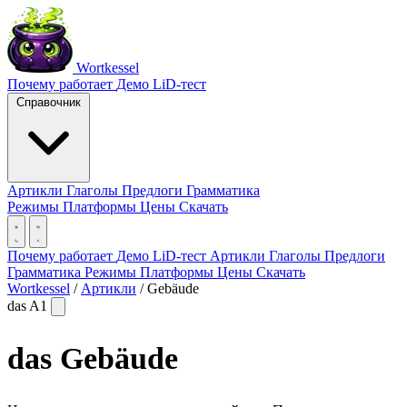
Wortkessel
Почему работает
Демо
LiD-тест
Справочник
Артикли
Глаголы
Предлоги
Грамматика
Режимы
Платформы
Цены
Скачать
Почему работает
Демо
LiD-тест
Артикли
Глаголы
Предлоги
Грамматика
Режимы
Платформы
Цены
Скачать
Wortkessel
/
Артикли
/
Gebäude
das
A1
das
Gebäude