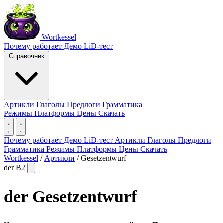
Wortkessel
Почему работает
Демо
LiD-тест
Справочник
Артикли
Глаголы
Предлоги
Грамматика
Режимы
Платформы
Цены
Скачать
Почему работает
Демо
LiD-тест
Артикли
Глаголы
Предлоги
Грамматика
Режимы
Платформы
Цены
Скачать
Wortkessel
/
Артикли
/
Gesetzentwurf
der
B2
der
Gesetzentwurf