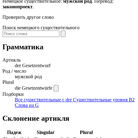
Немецкое существительное:
мужской род
. Перевод:
законопроект
.
Проверить другое слово
Поиск немецкого существительного
Грамматика
Артикль
der
Gesetzentwurf
Род / число
мужской род
Plural
die Gesetzentwürfe
Подборки
Все существительные с der
Существительные уровня B2
Слова на G
Склонение артикля
Падеж
Singular
Plural