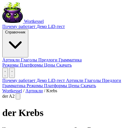
Wortkessel
Почему работает
Демо
LiD-тест
Справочник
Артикли
Глаголы
Предлоги
Грамматика
Режимы
Платформы
Цены
Скачать
Почему работает
Демо
LiD-тест
Артикли
Глаголы
Предлоги
Грамматика
Режимы
Платформы
Цены
Скачать
Wortkessel
/
Артикли
/
Krebs
der
A2
der
Krebs