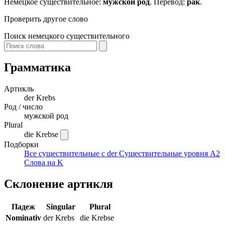
Немецкое существительное:
мужской род
. Перевод:
рак
.
Проверить другое слово
Поиск немецкого существительного
Грамматика
Артикль
der
Krebs
Род / число
мужской род
Plural
die Krebse
Подборки
Все существительные с der
Существительные уровня A2
Слова на K
Склонение артикля
Падеж
Singular
Plural
Nominativ
der Krebs
die Krebse