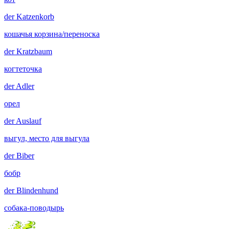
der
Katzenkorb
кошачья корзина/переноска
der
Kratzbaum
когтеточка
der
Adler
орел
der
Auslauf
выгул, место для выгула
der
Biber
бобр
der
Blindenhund
собака-поводырь