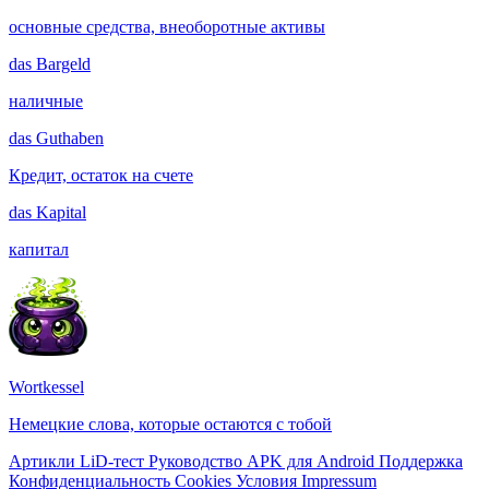
основные средства, внеоборотные активы
das
Bargeld
наличные
das
Guthaben
Кредит, остаток на счете
das
Kapital
капитал
Wortkessel
Немецкие слова, которые остаются с тобой
Артикли
LiD-тест
Руководство
APK для Android
Поддержка
Конфиденциальность
Cookies
Условия
Impressum