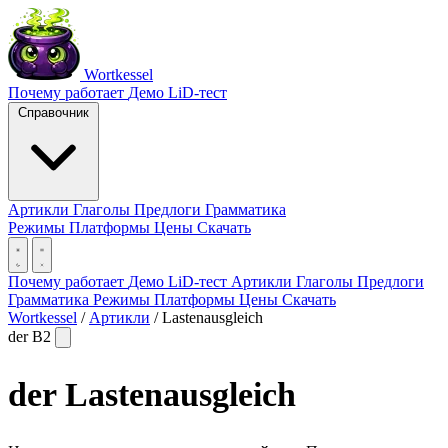
Wortkessel
Почему работает
Демо
LiD-тест
Справочник
Артикли
Глаголы
Предлоги
Грамматика
Режимы
Платформы
Цены
Скачать
Почему работает
Демо
LiD-тест
Артикли
Глаголы
Предлоги
Грамматика
Режимы
Платформы
Цены
Скачать
Wortkessel
/
Артикли
/
Lastenausgleich
der
B2
der
Lastenausgleich