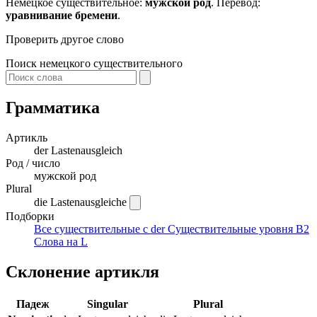
Немецкое существительное:
мужской род
. Перевод:
уравнивание бремени
.
Проверить другое слово
Поиск немецкого существительного
Грамматика
Артикль
der
Lastenausgleich
Род / число
мужской род
Plural
die Lastenausgleiche
Подборки
Все существительные с der
Существительные уровня B2
Слова на L
Склонение артикля
Падеж
Singular
Plural