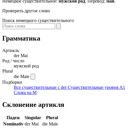
Немецкое существительное:
мужской род
. Перевод:
май
.
Проверить другое слово
Поиск немецкого существительного
Грамматика
Артикль
der
Mai
Род / число
мужской род
Plural
die Maie
Подборки
Все существительные с der
Существительные уровня A1
Слова на M
Склонение артикля
Падеж
Singular
Plural
Nominativ
der Mai
die Maie