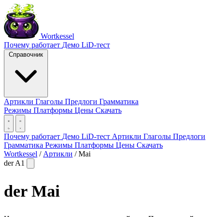
Wortkessel
Почему работает
Демо
LiD-тест
Справочник
Артикли
Глаголы
Предлоги
Грамматика
Режимы
Платформы
Цены
Скачать
Почему работает
Демо
LiD-тест
Артикли
Глаголы
Предлоги
Грамматика
Режимы
Платформы
Цены
Скачать
Wortkessel
/
Артикли
/
Mai
der
A1
der
Mai