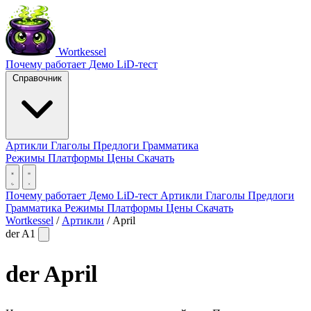
Wortkessel
Почему работает
Демо
LiD-тест
Справочник
Артикли
Глаголы
Предлоги
Грамматика
Режимы
Платформы
Цены
Скачать
Почему работает
Демо
LiD-тест
Артикли
Глаголы
Предлоги
Грамматика
Режимы
Платформы
Цены
Скачать
Wortkessel
/
Артикли
/
April
der
A1
der
April