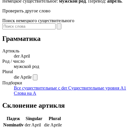
Немецкое существительное:
мужской род
. Перевод:
апрель
.
Проверить другое слово
Поиск немецкого существительного
Грамматика
Артикль
der
April
Род / число
мужской род
Plural
die Aprile
Подборки
Все существительные с der
Существительные уровня A1
Слова на A
Склонение артикля
Падеж
Singular
Plural
Nominativ
der April
die Aprile