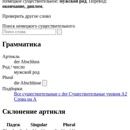
Немецкое существительное:
мужской род
. Перевод:
окончание, диплом
.
Проверить другое слово
Поиск немецкого существительного
Грамматика
Артикль
der
Abschluss
Род / число
мужской род
Plural
die Abschlüsse
Подборки
Все существительные с der
Существительные уровня A2
Слова на A
Склонение артикля
Падеж
Singular
Plural