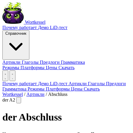
Wortkessel
Почему работает
Демо
LiD-тест
Справочник
Артикли
Глаголы
Предлоги
Грамматика
Режимы
Платформы
Цены
Скачать
Почему работает
Демо
LiD-тест
Артикли
Глаголы
Предлоги
Грамматика
Режимы
Платформы
Цены
Скачать
Wortkessel
/
Артикли
/
Abschluss
der
A2
der
Abschluss