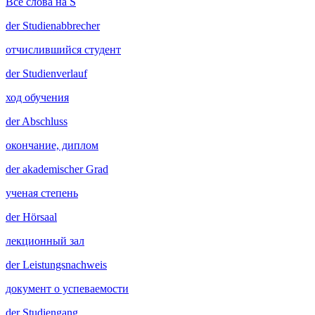
Все слова на S
der
Studienabbrecher
отчислившийся студент
der
Studienverlauf
ход обучения
der
Abschluss
окончание, диплом
der
akademischer Grad
ученая степень
der
Hörsaal
лекционный зал
der
Leistungsnachweis
документ о успеваемости
der
Studiengang