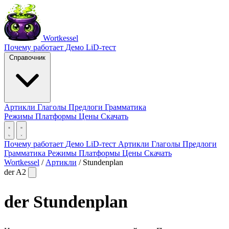
Wortkessel
Почему работает
Демо
LiD-тест
Справочник
Артикли
Глаголы
Предлоги
Грамматика
Режимы
Платформы
Цены
Скачать
Почему работает
Демо
LiD-тест
Артикли
Глаголы
Предлоги
Грамматика
Режимы
Платформы
Цены
Скачать
Wortkessel
/
Артикли
/
Stundenplan
der
A2
der
Stundenplan