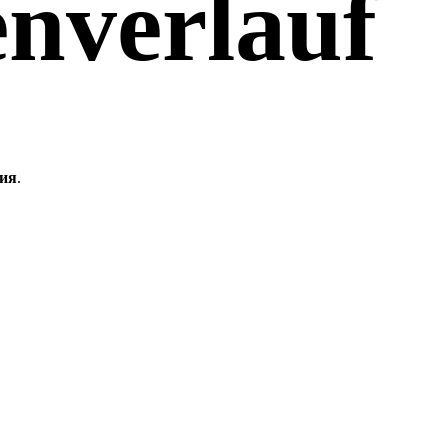
nverlauf
ния
.