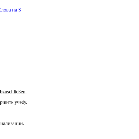
Слова на S
abzuschließen.
ршить учебу.
циализации.