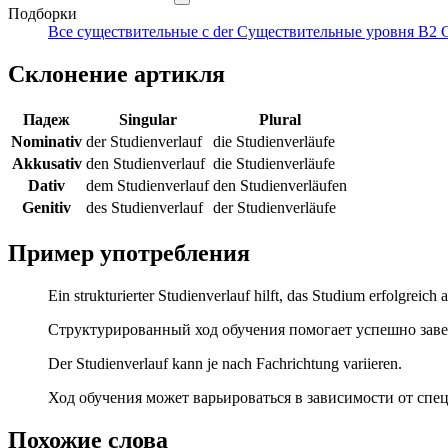
Подборки
Все существительные с der
Существительные уровня B2
Склонение артикля
Падеж
Singular
Plural
Nominativ
der Studienverlauf
die Studienverläufe
Akkusativ
den Studienverlauf
die Studienverläufe
Dativ
dem Studienverlauf
den Studienverläufen
Genitiv
des Studienverlauf
der Studienverläufe
Пример употребления
Ein strukturierter Studienverlauf hilft, das Studium erfolgreich 
Структурированный ход обучения помогает успешно заве
Der Studienverlauf kann je nach Fachrichtung variieren.
Ход обучения может варьироваться в зависимости от спе
Похожие слова