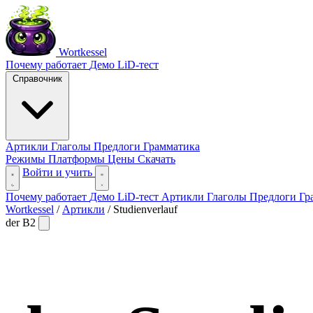
Wortkessel
Почему работает
Демо
LiD-тест
Справочник
Артикли
Глаголы
Предлоги
Грамматика
Режимы
Платформы
Цены
Скачать
Войти и учить
Почему работает
Демо
LiD-тест
Артикли
Глаголы
Предлоги
Гр
Wortkessel
/
Артикли
/
Studienverlauf
der
B2