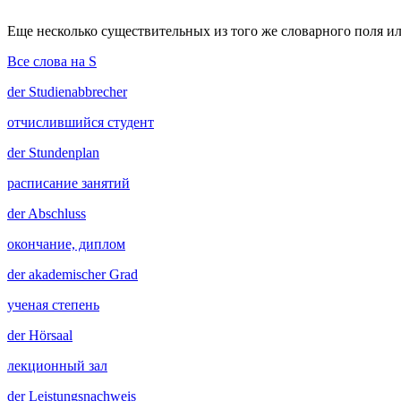
Еще несколько существительных из того же словарного поля ил
Все слова на S
der
Studienabbrecher
отчислившийся студент
der
Stundenplan
расписание занятий
der
Abschluss
окончание, диплом
der
akademischer Grad
ученая степень
der
Hörsaal
лекционный зал
der
Leistungsnachweis