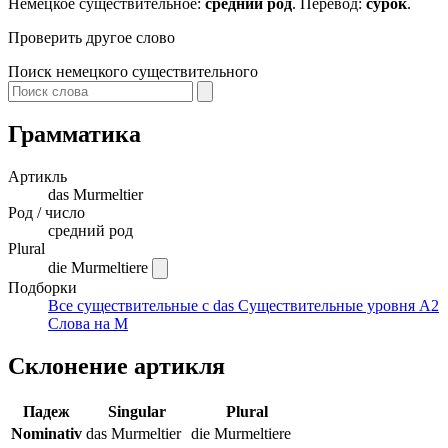
Немецкое существительное:
средний род
. Перевод:
сурок
.
Проверить другое слово
Поиск немецкого существительного
Грамматика
Артикль
das
Murmeltier
Род / число
средний род
Plural
die Murmeltiere
Подборки
Все существительные с das
Существительные уровня A2
Слова на M
Склонение артикля
Падеж
Singular
Plural
Nominativ
das Murmeltier
die Murmeltiere