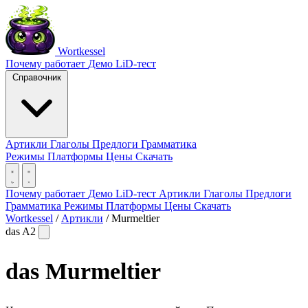
Wortkessel
Почему работает
Демо
LiD-тест
Справочник
Артикли
Глаголы
Предлоги
Грамматика
Режимы
Платформы
Цены
Скачать
Почему работает
Демо
LiD-тест
Артикли
Глаголы
Предлоги
Грамматика
Режимы
Платформы
Цены
Скачать
Wortkessel
/
Артикли
/
Murmeltier
das
A2
das
Murmeltier