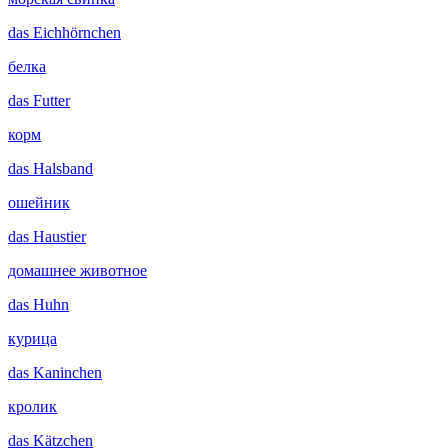
das
Eichhörnchen
белка
das
Futter
корм
das
Halsband
ошейник
das
Haustier
домашнее животное
das
Huhn
курица
das
Kaninchen
кролик
das
Kätzchen