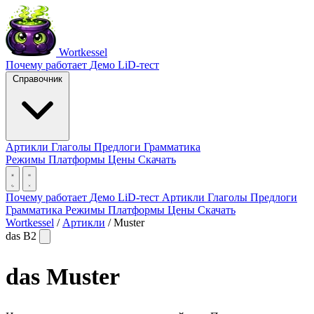
Wortkessel
Почему работает
Демо
LiD-тест
Справочник
Артикли
Глаголы
Предлоги
Грамматика
Режимы
Платформы
Цены
Скачать
Почему работает
Демо
LiD-тест
Артикли
Глаголы
Предлоги
Грамматика
Режимы
Платформы
Цены
Скачать
Wortkessel
/
Артикли
/
Muster
das
B2
das
Muster