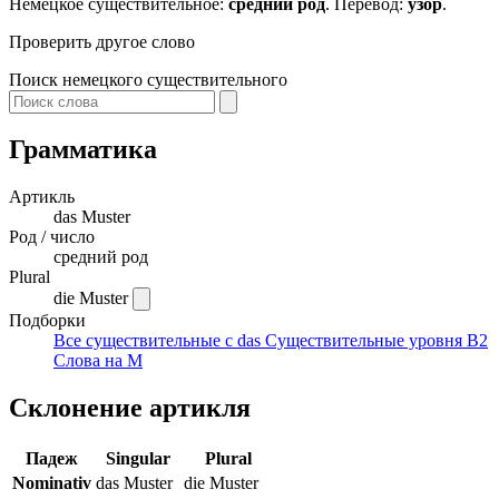
Немецкое существительное:
средний род
. Перевод:
узор
.
Проверить другое слово
Поиск немецкого существительного
Грамматика
Артикль
das
Muster
Род / число
средний род
Plural
die Muster
Подборки
Все существительные с das
Существительные уровня B2
Слова на M
Склонение артикля
Падеж
Singular
Plural
Nominativ
das Muster
die Muster