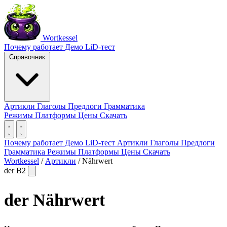
Wortkessel
Почему работает
Демо
LiD-тест
Справочник
Артикли
Глаголы
Предлоги
Грамматика
Режимы
Платформы
Цены
Скачать
Почему работает
Демо
LiD-тест
Артикли
Глаголы
Предлоги
Грамматика
Режимы
Платформы
Цены
Скачать
Wortkessel
/
Артикли
/
Nährwert
der
B2
der
Nährwert