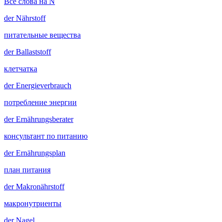
Все слова на N
der
Nährstoff
питательные вещества
der
Ballaststoff
клетчатка
der
Energieverbrauch
потребление энергии
der
Ernährungsberater
консультант по питанию
der
Ernährungsplan
план питания
der
Makronährstoff
макронутриенты
der
Nagel