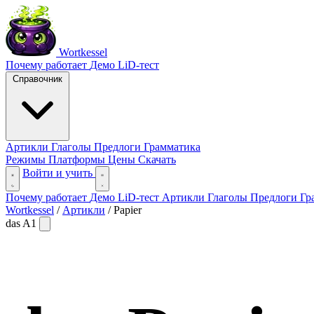
Wortkessel
Почему работает
Демо
LiD-тест
Справочник
Артикли
Глаголы
Предлоги
Грамматика
Режимы
Платформы
Цены
Скачать
Войти и учить
Почему работает
Демо
LiD-тест
Артикли
Глаголы
Предлоги
Гр
Wortkessel
/
Артикли
/
Papier
das
A1