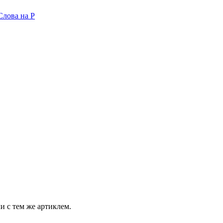
Слова на P
и с тем же артиклем.