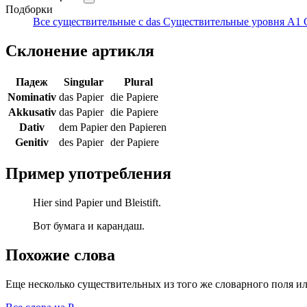
Подборки
Все существительные с das
Существительные уровня A1
Склонение артикля
Падеж
Singular
Plural
Nominativ
das Papier
die Papiere
Akkusativ
das Papier
die Papiere
Dativ
dem Papier
den Papieren
Genitiv
des Papier
der Papiere
Пример употребления
Hier sind Papier und Bleistift.
Вот бумага и карандаш.
Похожие слова
Еще несколько существительных из того же словарного поля ил