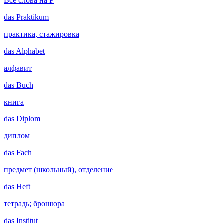
Все слова на P
das
Praktikum
практика, стажировка
das
Alphabet
алфавит
das
Buch
книга
das
Diplom
диплом
das
Fach
предмет (школьный), отделение
das
Heft
тетрадь; брошюра
das
Institut