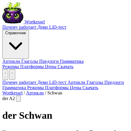
Wortkessel
Почему работает
Демо
LiD-тест
Справочник
Артикли
Глаголы
Предлоги
Грамматика
Режимы
Платформы
Цены
Скачать
Почему работает
Демо
LiD-тест
Артикли
Глаголы
Предлоги
Грамматика
Режимы
Платформы
Цены
Скачать
Wortkessel
/
Артикли
/
Schwan
der
A2
der
Schwan