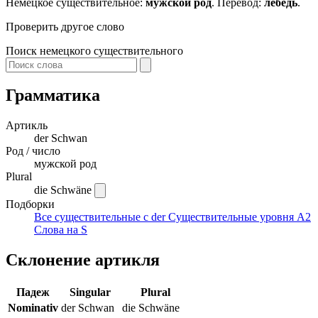
Немецкое существительное:
мужской род
. Перевод:
лебедь
.
Проверить другое слово
Поиск немецкого существительного
Грамматика
Артикль
der
Schwan
Род / число
мужской род
Plural
die Schwäne
Подборки
Все существительные с der
Существительные уровня A2
Слова на S
Склонение артикля
Падеж
Singular
Plural
Nominativ
der Schwan
die Schwäne