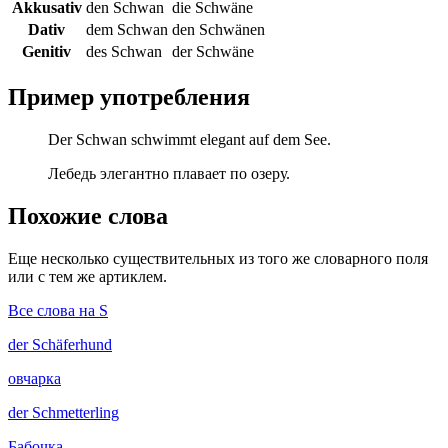
Akkusativ
den Schwan
die Schwäne
Dativ
dem Schwan
den Schwänen
Genitiv
des Schwan
der Schwäne
Пример употребления
Der Schwan schwimmt elegant auf dem See.
Лебедь элегантно плавает по озеру.
Похожие слова
Еще несколько существительных из того же словарного поля
или с тем же артиклем.
Все слова на S
der
Schäferhund
овчарка
der
Schmetterling
Бабочка