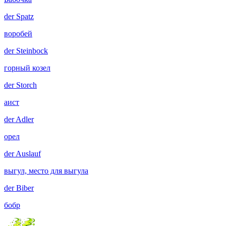
der
Spatz
воробей
der
Steinbock
горный козел
der
Storch
аист
der
Adler
орел
der
Auslauf
выгул, место для выгула
der
Biber
бобр