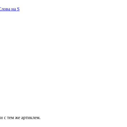
Слова на S
и с тем же артиклем.