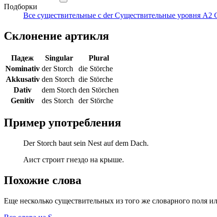
Подборки
Все существительные с der
Существительные уровня A2
Склонение артикля
Падеж
Singular
Plural
Nominativ
der Storch
die Störche
Akkusativ
den Storch
die Störche
Dativ
dem Storch
den Störchen
Genitiv
des Storch
der Störche
Пример употребления
Der Storch baut sein Nest auf dem Dach.
Аист строит гнездо на крыше.
Похожие слова
Еще несколько существительных из того же словарного поля ил