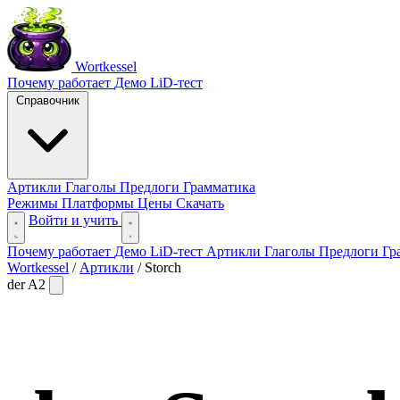
Wortkessel
Почему работает
Демо
LiD-тест
Справочник
Артикли
Глаголы
Предлоги
Грамматика
Режимы
Платформы
Цены
Скачать
Войти и учить
Почему работает
Демо
LiD-тест
Артикли
Глаголы
Предлоги
Гр
Wortkessel
/
Артикли
/
Storch
der
A2