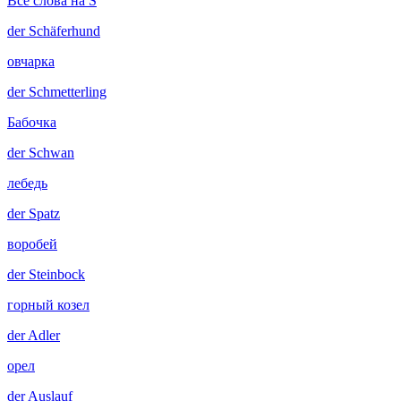
Все слова на S
der
Schäferhund
овчарка
der
Schmetterling
Бабочка
der
Schwan
лебедь
der
Spatz
воробей
der
Steinbock
горный козел
der
Adler
орел
der
Auslauf