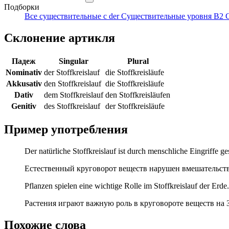
Подборки
Все существительные с der
Существительные уровня B2
Склонение артикля
Падеж
Singular
Plural
Nominativ
der Stoffkreislauf
die Stoffkreisläufe
Akkusativ
den Stoffkreislauf
die Stoffkreisläufe
Dativ
dem Stoffkreislauf
den Stoffkreisläufen
Genitiv
des Stoffkreislauf
der Stoffkreisläufe
Пример употребления
Der natürliche Stoffkreislauf ist durch menschliche Eingriffe ges
Естественный круговорот веществ нарушен вмешательств
Pflanzen spielen eine wichtige Rolle im Stoffkreislauf der Erde.
Растения играют важную роль в круговороте веществ на 
Похожие слова