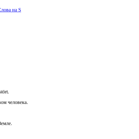
Слова на S
tört.
ом человека.
Земле.