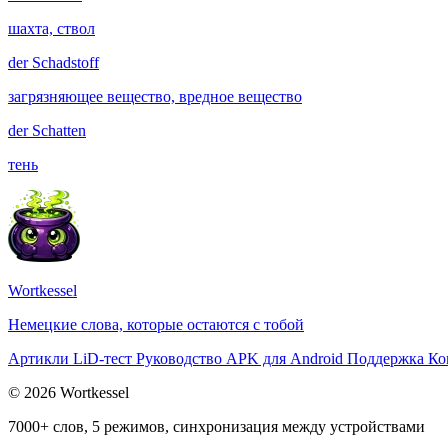
шахта, ствол
der
Schadstoff
загрязняющее вещество, вредное вещество
der
Schatten
тень
Wortkessel
Немецкие слова, которые остаются с тобой
Артикли
LiD-тест
Руководство
APK для Android
Поддержка
Ко
© 2026 Wortkessel
7000+ слов, 5 режимов, синхронизация между устройствами