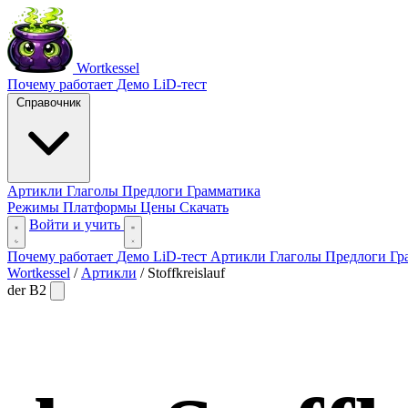
Wortkessel
Почему работает
Демо
LiD-тест
Справочник
Артикли
Глаголы
Предлоги
Грамматика
Режимы
Платформы
Цены
Скачать
Войти и учить
Почему работает
Демо
LiD-тест
Артикли
Глаголы
Предлоги
Гр
Wortkessel
/
Артикли
/
Stoffkreislauf
der
B2