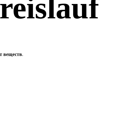
reislauf
т веществ
.