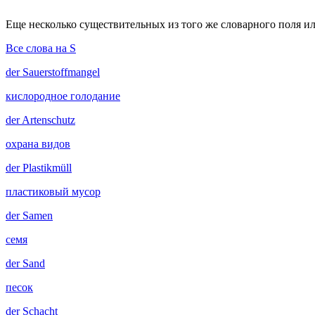
Еще несколько существительных из того же словарного поля ил
Все слова на S
der
Sauerstoffmangel
кислородное голодание
der
Artenschutz
охрана видов
der
Plastikmüll
пластиковый мусор
der
Samen
семя
der
Sand
песок
der
Schacht