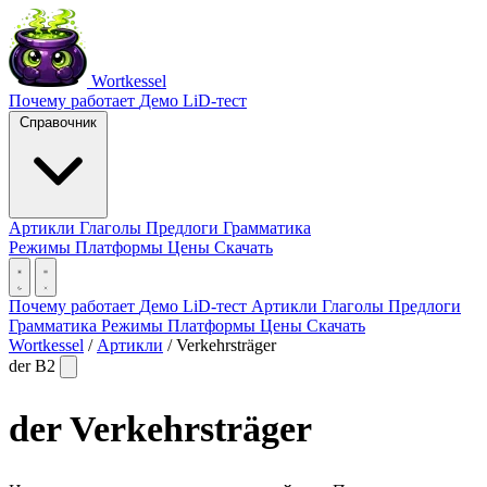
Wortkessel
Почему работает
Демо
LiD-тест
Справочник
Артикли
Глаголы
Предлоги
Грамматика
Режимы
Платформы
Цены
Скачать
Почему работает
Демо
LiD-тест
Артикли
Глаголы
Предлоги
Грамматика
Режимы
Платформы
Цены
Скачать
Wortkessel
/
Артикли
/
Verkehrsträger
der
B2
der
Verkehrsträger