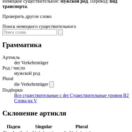
Немецкое существительное:
мужской род
. Перевод:
вид
транспорта
.
Проверить другое слово
Поиск немецкого существительного
Грамматика
Артикль
der
Verkehrsträger
Род / число
мужской род
Plural
die Verkehrsträger
Подборки
Все существительные с der
Существительные уровня B2
Слова на V
Склонение артикля
Падеж
Singular
Plural