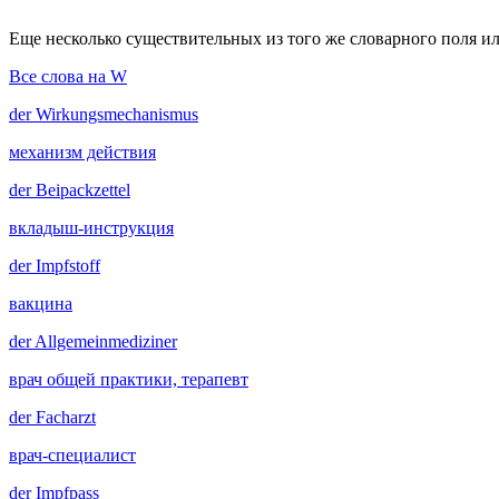
Еще несколько существительных из того же словарного поля ил
Все слова на W
der
Wirkungsmechanismus
механизм действия
der
Beipackzettel
вкладыш-инструкция
der
Impfstoff
вакцина
der
Allgemeinmediziner
врач общей практики, терапевт
der
Facharzt
врач-специалист
der
Impfpass