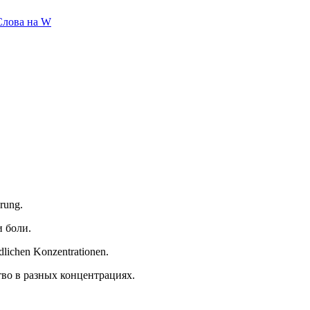
Слова на W
erung.
и боли.
dlichen Konzentrationen.
тво в разных концентрациях.