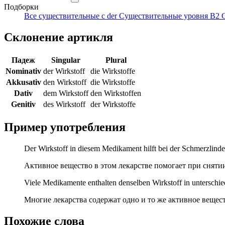
Подборки
Все существительные с der
Существительные уровня B2
Склонение артикля
Падеж
Singular
Plural
Nominativ
der Wirkstoff
die Wirkstoffe
Akkusativ
den Wirkstoff
die Wirkstoffe
Dativ
dem Wirkstoff
den Wirkstoffen
Genitiv
des Wirkstoff
der Wirkstoffe
Пример употребления
Der Wirkstoff in diesem Medikament hilft bei der Schmerzlind
Активное вещество в этом лекарстве помогает при сняти
Viele Medikamente enthalten denselben Wirkstoff in unterschie
Многие лекарства содержат одно и то же активное вещес
Похожие слова