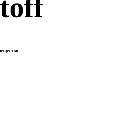
toff
вещество
.