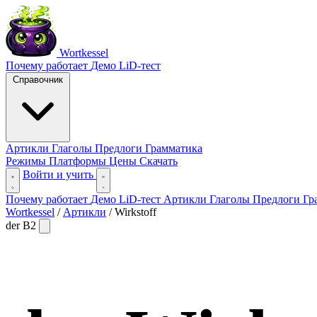
Wortkessel
Почему работает
Демо
LiD-тест
Справочник
Артикли
Глаголы
Предлоги
Грамматика
Режимы
Платформы
Цены
Скачать
Войти и учить
Почему работает
Демо
LiD-тест
Артикли
Глаголы
Предлоги
Гр
Wortkessel
/
Артикли
/
Wirkstoff
der
B2