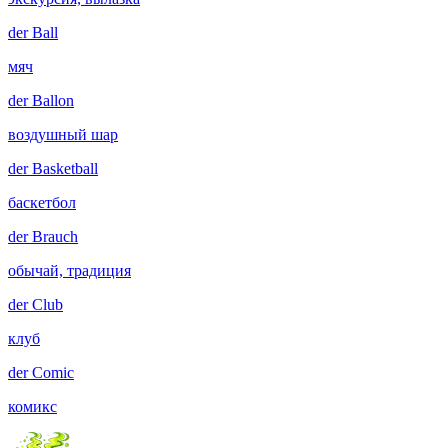
der
Ball
мяч
der
Ballon
воздушный шар
der
Basketball
баскетбол
der
Brauch
обычай, традиция
der
Club
клуб
der
Comic
комикс