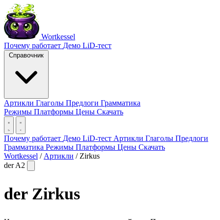
Wortkessel
Почему работает
Демо
LiD-тест
Справочник
Артикли
Глаголы
Предлоги
Грамматика
Режимы
Платформы
Цены
Скачать
Почему работает
Демо
LiD-тест
Артикли
Глаголы
Предлоги
Грамматика
Режимы
Платформы
Цены
Скачать
Wortkessel
/
Артикли
/
Zirkus
der
A2
der
Zirkus