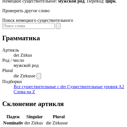
Немецкое существительное:
мужской род
. Перевод:
цирк
.
Проверить другое слово
Поиск немецкого существительного
Грамматика
Артикль
der
Zirkus
Род / число
мужской род
Plural
die Zirkusse
Подборки
Все существительные с der
Существительные уровня A2
Слова на Z
Склонение артикля
Падеж
Singular
Plural
Nominativ
der Zirkus
die Zirkusse