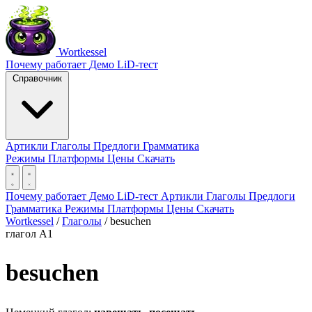
Wortkessel
Почему работает
Демо
LiD-тест
Справочник
Артикли
Глаголы
Предлоги
Грамматика
Режимы
Платформы
Цены
Скачать
Почему работает
Демо
LiD-тест
Артикли
Глаголы
Предлоги
Грамматика
Режимы
Платформы
Цены
Скачать
Wortkessel
/
Глаголы
/
besuchen
глагол
A1
besuchen