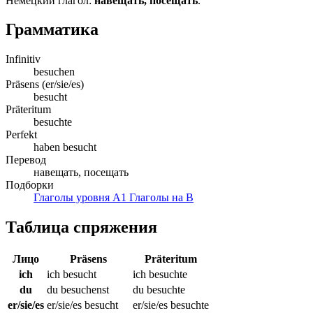
Немецкий глагол:
навещать, посещать
.
Грамматика
Infinitiv
besuchen
Präsens (er/sie/es)
besucht
Präteritum
besuchte
Perfekt
haben besucht
Перевод
навещать, посещать
Подборки
Глаголы уровня A1
Глаголы на B
Таблица спряжения
Лицо
Präsens
Präteritum
ich
ich besucht
ich besuchte
du
du besuchenst
du besuchte
er/sie/es
er/sie/es besucht
er/sie/es besuchte