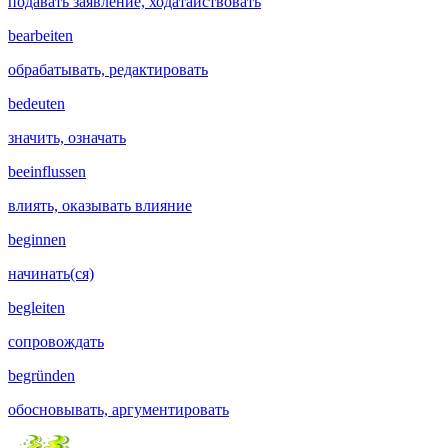
подавать заявление, ходатайствовать
bearbeiten
обрабатывать, редактировать
bedeuten
значить, означать
beeinflussen
влиять, оказывать влияние
beginnen
начинать(ся)
begleiten
сопровождать
begründen
обосновывать, аргументировать