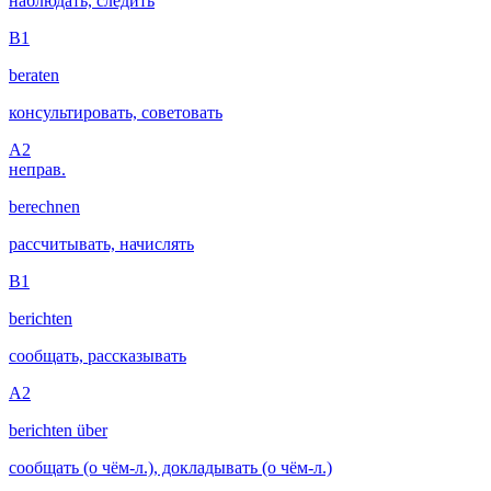
наблюдать, следить
B1
beraten
консультировать, советовать
A2
неправ.
berechnen
рассчитывать, начислять
B1
berichten
сообщать, рассказывать
A2
berichten über
сообщать (о чём-л.), докладывать (о чём-л.)