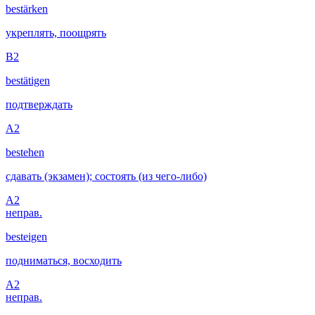
bestärken
укреплять, поощрять
B2
bestätigen
подтверждать
A2
bestehen
сдавать (экзамен); состоять (из чего-либо)
A2
неправ.
besteigen
подниматься, восходить
A2
неправ.