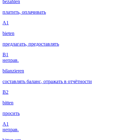
bezahlen
платить, оплачивать
A1
bieten
предлагать, предоставлять
B1
неправ.
bilanzieren
составлять баланс, отражать в отчётности
B2
bitten
просить
A1
неправ.