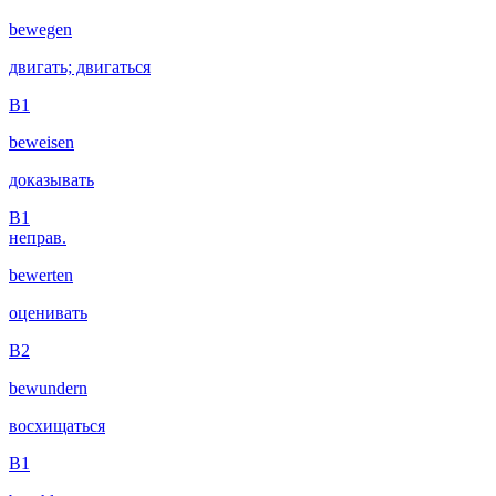
bewegen
двигать; двигаться
B1
beweisen
доказывать
B1
неправ.
bewerten
оценивать
B2
bewundern
восхищаться
B1