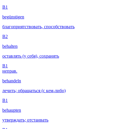
B1
begünstigen
благоприятствовать, способствовать
B2
behalten
оставлять (у себя), сохранять
B1
неправ.
behandeln
лечить; обращаться (с кем-либо)
B1
behaupten
утверждать; отстаивать