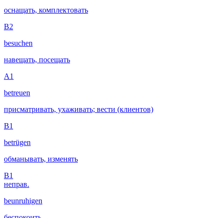
оснащать, комплектовать
B2
besuchen
навещать, посещать
A1
betreuen
присматривать, ухаживать; вести (клиентов)
B1
betrügen
обманывать, изменять
B1
неправ.
beunruhigen
беспокоить