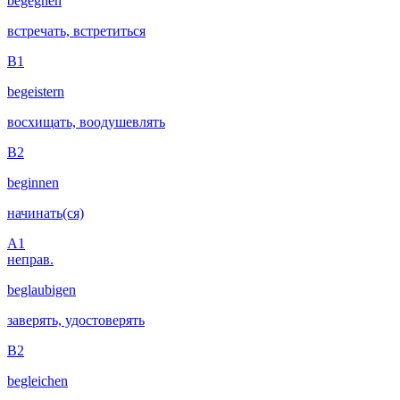
begegnen
встречать, встретиться
B1
begeistern
восхищать, воодушевлять
B2
beginnen
начинать(ся)
A1
неправ.
beglaubigen
заверять, удостоверять
B2
begleichen