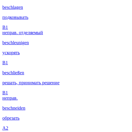
beschlagen
подковывать
B1
неправ.
отделяемый
beschleunigen
ускорять
B1
beschließen
решать, принимать решение
B1
неправ.
beschneiden
обрезать
A2