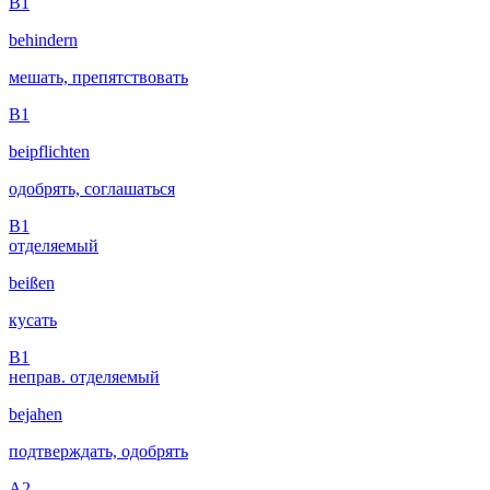
B1
behindern
мешать, препятствовать
B1
beipflichten
одобрять, соглашаться
B1
отделяемый
beißen
кусать
B1
неправ.
отделяемый
bejahen
подтверждать, одобрять
A2