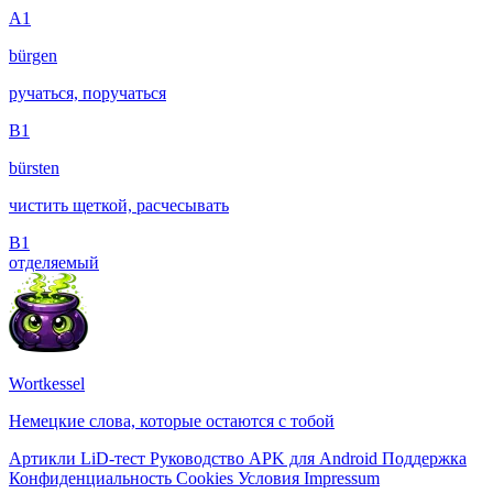
A1
bürgen
ручаться, поручаться
B1
bürsten
чистить щеткой, расчесывать
B1
отделяемый
Wortkessel
Немецкие слова, которые остаются с тобой
Артикли
LiD-тест
Руководство
APK для Android
Поддержка
Конфиденциальность
Cookies
Условия
Impressum