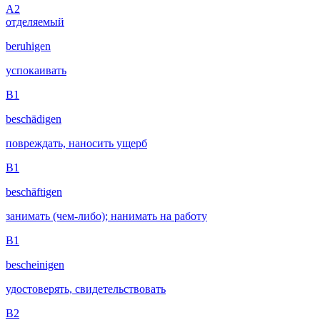
A2
отделяемый
beruhigen
успокаивать
B1
beschädigen
повреждать, наносить ущерб
B1
beschäftigen
занимать (чем-либо); нанимать на работу
B1
bescheinigen
удостоверять, свидетельствовать
B2