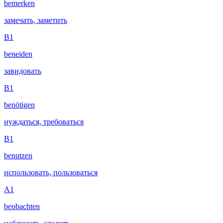
bemerken
замечать, заметить
B1
beneiden
завидовать
B1
benötigen
нуждаться, требоваться
B1
benutzen
использовать, пользоваться
A1
beobachten