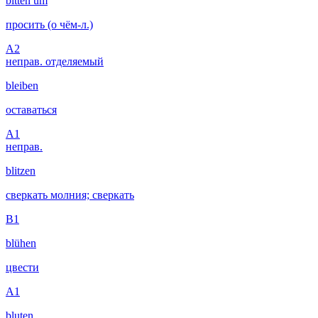
bitten um
просить (о чём-л.)
A2
неправ.
отделяемый
bleiben
оставаться
A1
неправ.
blitzen
сверкать молния; сверкать
B1
blühen
цвести
A1
bluten