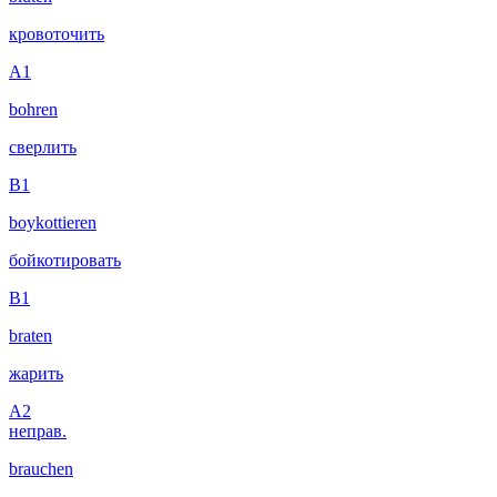
кровоточить
A1
bohren
сверлить
B1
boykottieren
бойкотировать
B1
braten
жарить
A2
неправ.
brauchen