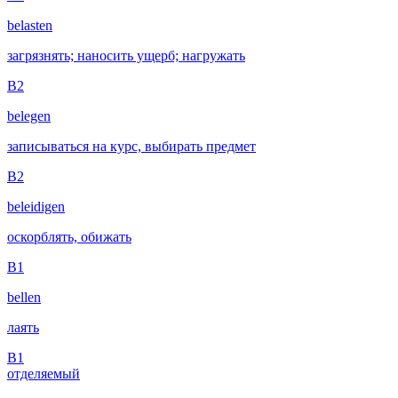
belasten
загрязнять; наносить ущерб; нагружать
B2
belegen
записываться на курс, выбирать предмет
B2
beleidigen
оскорблять, обижать
B1
bellen
лаять
B1
отделяемый