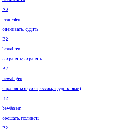
A2
beurteilen
оценивать, судить
B2
bewahren
сохранять; охранять
B2
bewältigen
справляться (со стрессом, трудностями)
B2
bewässern
орошать, поливать
B2