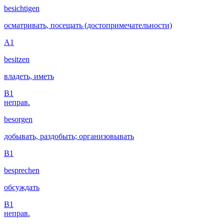
besichtigen
осматривать, посещать (достопримечательности)
A1
besitzen
владеть, иметь
B1
неправ.
besorgen
добывать, раздобыть; организовывать
B1
besprechen
обсуждать
B1
неправ.