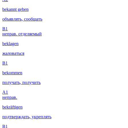
bekannt geben
объявлять, сообщать
B1
неправ.
отделяемый
beklagen
жаловаться
B1
bekommen
получать, получить
A1
неправ.
bekräftigen
подтверждать, укреплять
B1