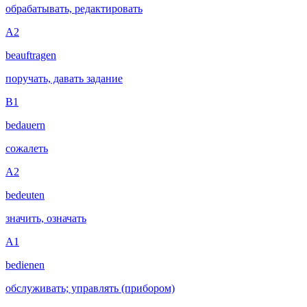
обрабатывать, редактировать
A2
beauftragen
поручать, давать задание
B1
bedauern
сожалеть
A2
bedeuten
значить, означать
A1
bedienen
обслуживать; управлять (прибором)