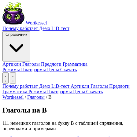
Wortkessel
Почему работает
Демо
LiD-тест
Справочник
Артикли
Глаголы
Предлоги
Грамматика
Режимы
Платформы
Цены
Скачать
Почему работает
Демо
LiD-тест
Артикли
Глаголы
Предлоги
Грамматика
Режимы
Платформы
Цены
Скачать
Wortkessel
/
Глаголы
/
B
Глаголы на B
111 немецких глаголов на букву B с таблицей спряжения,
переводами и примерами.