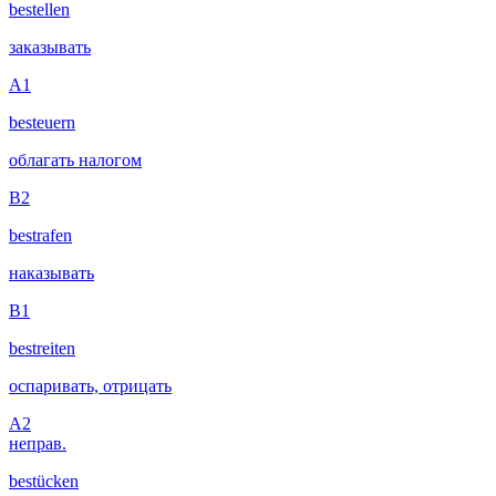
bestellen
заказывать
A1
besteuern
облагать налогом
B2
bestrafen
наказывать
B1
bestreiten
оспаривать, отрицать
A2
неправ.
bestücken