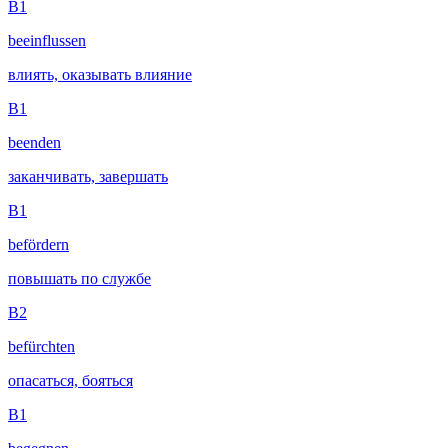
B1
beeinflussen
влиять, оказывать влияние
B1
beenden
заканчивать, завершать
B1
befördern
повышать по службе
B2
befürchten
опасаться, бояться
B1