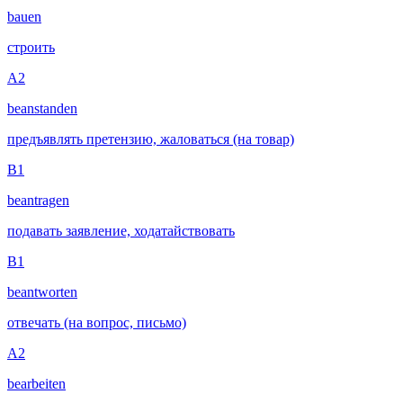
bauen
строить
A2
beanstanden
предъявлять претензию, жаловаться (на товар)
B1
beantragen
подавать заявление, ходатайствовать
B1
beantworten
отвечать (на вопрос, письмо)
A2
bearbeiten