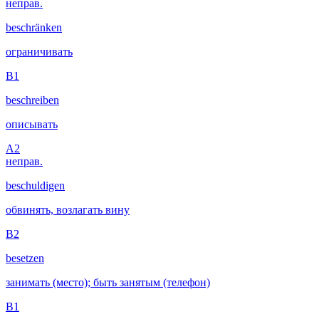
неправ.
beschränken
ограничивать
B1
beschreiben
описывать
A2
неправ.
beschuldigen
обвинять, возлагать вину
B2
besetzen
занимать (место); быть занятым (телефон)
B1