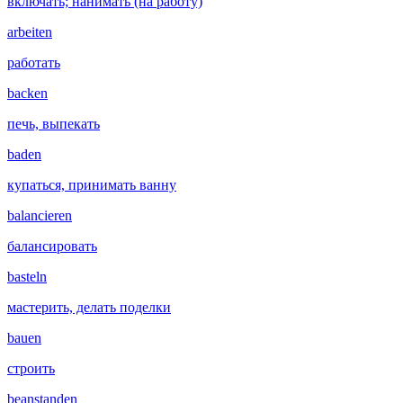
включать; нанимать (на работу)
arbeiten
работать
backen
печь, выпекать
baden
купаться, принимать ванну
balancieren
балансировать
basteln
мастерить, делать поделки
bauen
строить
beanstanden