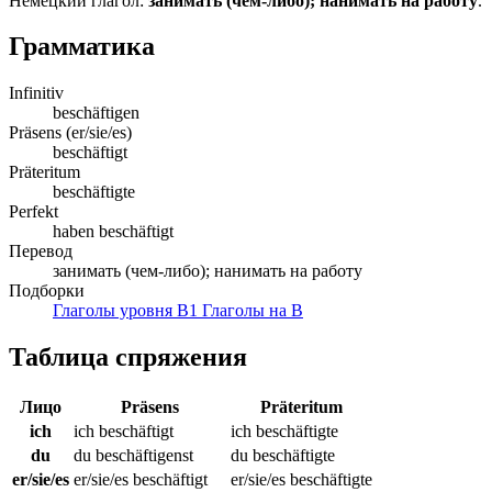
Немецкий глагол:
занимать (чем-либо); нанимать на работу
.
Грамматика
Infinitiv
beschäftigen
Präsens (er/sie/es)
beschäftigt
Präteritum
beschäftigte
Perfekt
haben beschäftigt
Перевод
занимать (чем-либо); нанимать на работу
Подборки
Глаголы уровня B1
Глаголы на B
Таблица спряжения
Лицо
Präsens
Präteritum
ich
ich beschäftigt
ich beschäftigte
du
du beschäftigenst
du beschäftigte
er/sie/es
er/sie/es beschäftigt
er/sie/es beschäftigte