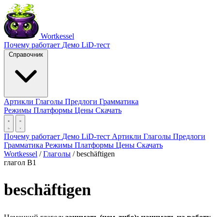
Wortkessel
Почему работает
Демо
LiD-тест
Справочник
Артикли
Глаголы
Предлоги
Грамматика
Режимы
Платформы
Цены
Скачать
Почему работает
Демо
LiD-тест
Артикли
Глаголы
Предлоги
Грамматика
Режимы
Платформы
Цены
Скачать
Wortkessel
/
Глаголы
/
beschäftigen
глагол
B1
beschäftigen