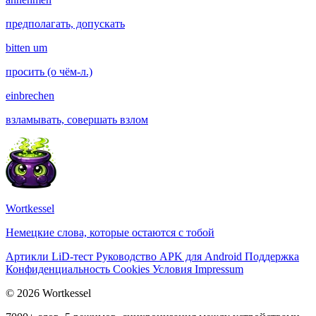
предполагать, допускать
bitten um
просить (о чём-л.)
einbrechen
взламывать, совершать взлом
Wortkessel
Немецкие слова, которые остаются с тобой
Артикли
LiD-тест
Руководство
APK для Android
Поддержка
Конфиденциальность
Cookies
Условия
Impressum
© 2026 Wortkessel