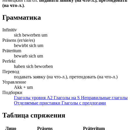
Немецкий глагол:
подавать заявку (на что-л.), претендовать
(на что-л.)
.
Грамматика
Infinitiv
sich bewerben um
Präsens (er/sie/es)
bewirbt sich um
Präteritum
bewarb sich um
Perfekt
haben sich beworben
Перевод
подавать заявку (на что-л.), претендовать (на что-л.)
Управление
Akk + um
Подборки
Глаголы уровня A2
Глаголы на S
Неправильные глаголы
Отделяемые приставки
Глаголы с предлогами
Таблица спряжения
Лицо
Präsens
Präteritum