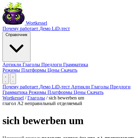
Wortkessel
Почему работает
Демо
LiD-тест
Справочник
Артикли
Глаголы
Предлоги
Грамматика
Режимы
Платформы
Цены
Скачать
Почему работает
Демо
LiD-тест
Артикли
Глаголы
Предлоги
Грамматика
Режимы
Платформы
Цены
Скачать
Wortkessel
/
Глаголы
/
sich bewerben um
глагол
A2
неправильный
отделяемый
sich bewerben um