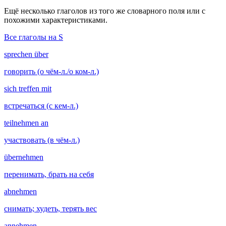
Ещё несколько глаголов из того же словарного поля или с
похожими характеристиками.
Все глаголы на S
sprechen über
говорить (о чём-л./о ком-л.)
sich treffen mit
встречаться (с кем-л.)
teilnehmen an
участвовать (в чём-л.)
übernehmen
перенимать, брать на себя
abnehmen
снимать; худеть, терять вес
annehmen