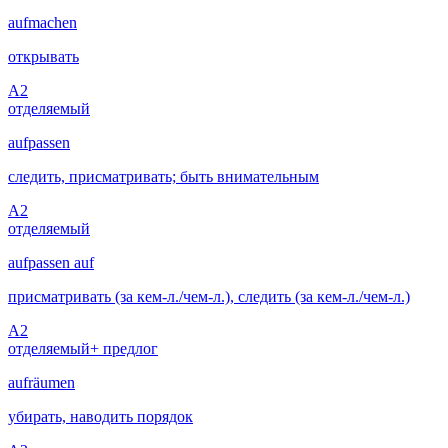
aufmachen
открывать
A2
отделяемый
aufpassen
следить, присматривать; быть внимательным
A2
отделяемый
aufpassen auf
присматривать (за кем-л./чем-л.), следить (за кем-л./чем-л.)
A2
отделяемый
+ предлог
aufräumen
убирать, наводить порядок