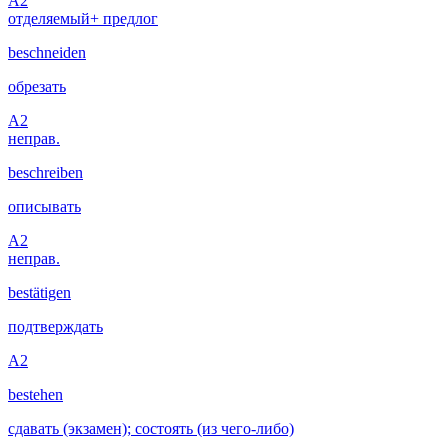
A2
отделяемый
+ предлог
beschneiden
обрезать
A2
неправ.
beschreiben
описывать
A2
неправ.
bestätigen
подтверждать
A2
bestehen
сдавать (экзамен); состоять (из чего-либо)