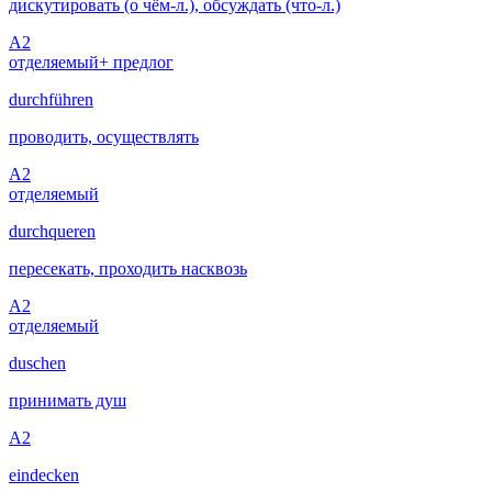
дискутировать (о чём-л.), обсуждать (что-л.)
A2
отделяемый
+ предлог
durchführen
проводить, осуществлять
A2
отделяемый
durchqueren
пересекать, проходить насквозь
A2
отделяемый
duschen
принимать душ
A2
eindecken