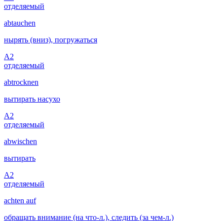
отделяемый
abtauchen
нырять (вниз), погружаться
A2
отделяемый
abtrocknen
вытирать насухо
A2
отделяемый
abwischen
вытирать
A2
отделяемый
achten auf
обращать внимание (на что-л.), следить (за чем-л.)