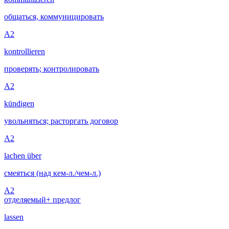
общаться, коммуницировать
A2
kontrollieren
проверять; контролировать
A2
kündigen
увольняться; расторгать договор
A2
lachen über
смеяться (над кем-л./чем-л.)
A2
отделяемый
+ предлог
lassen