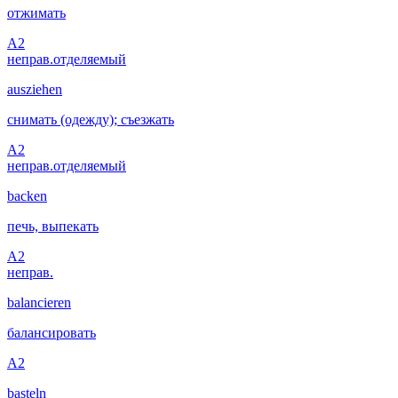
отжимать
A2
неправ.
отделяемый
ausziehen
снимать (одежду); съезжать
A2
неправ.
отделяемый
backen
печь, выпекать
A2
неправ.
balancieren
балансировать
A2
basteln