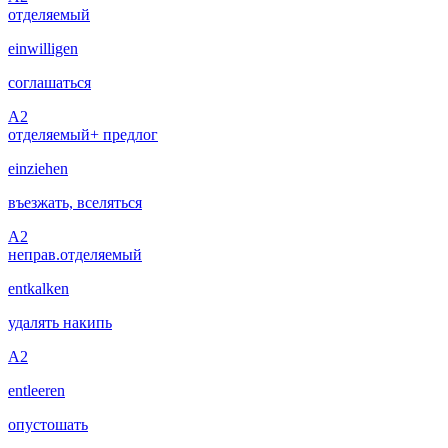
отделяемый
einwilligen
соглашаться
A2
отделяемый
+ предлог
einziehen
въезжать, вселяться
A2
неправ.
отделяемый
entkalken
удалять накипь
A2
entleeren
опустошать