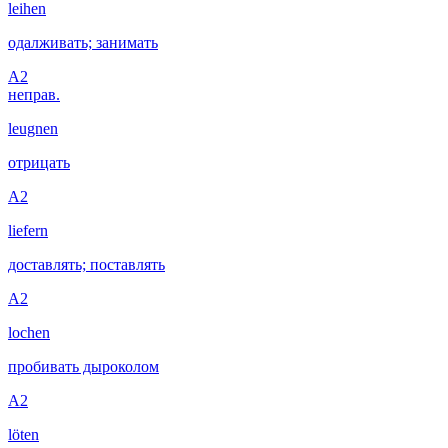
leihen
одалживать; занимать
A2
неправ.
leugnen
отрицать
A2
liefern
доставлять; поставлять
A2
lochen
пробивать дыроколом
A2
löten