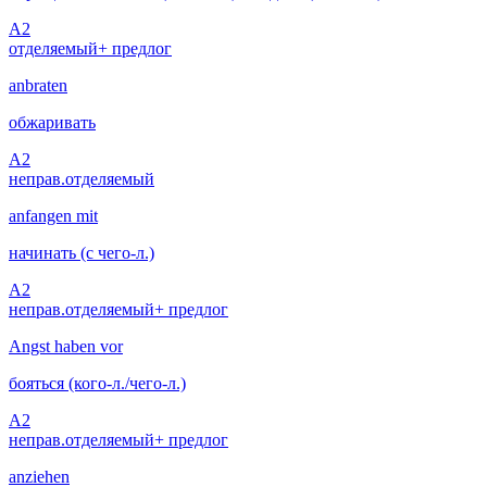
A2
отделяемый
+ предлог
anbraten
обжаривать
A2
неправ.
отделяемый
anfangen mit
начинать (с чего-л.)
A2
неправ.
отделяемый
+ предлог
Angst haben vor
бояться (кого-л./чего-л.)
A2
неправ.
отделяемый
+ предлог
anziehen