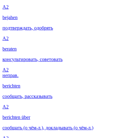
A2
bejahen
подтверждать, одобрять
A2
beraten
консультировать, советовать
A2
неправ.
berichten
сообщать, рассказывать
A2
berichten über
сообщать (о чём-л.), докладывать (о чём-л.)