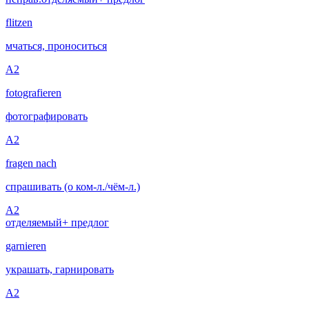
flitzen
мчаться, проноситься
A2
fotografieren
фотографировать
A2
fragen nach
спрашивать (о ком-л./чём-л.)
A2
отделяемый
+ предлог
garnieren
украшать, гарнировать
A2