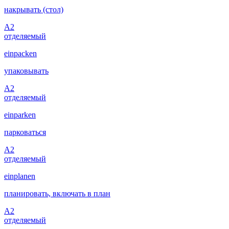
накрывать (стол)
A2
отделяемый
einpacken
упаковывать
A2
отделяемый
einparken
парковаться
A2
отделяемый
einplanen
планировать, включать в план
A2
отделяемый