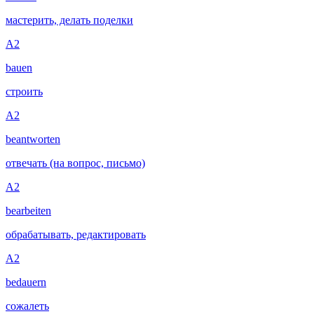
мастерить, делать поделки
A2
bauen
строить
A2
beantworten
отвечать (на вопрос, письмо)
A2
bearbeiten
обрабатывать, редактировать
A2
bedauern
сожалеть