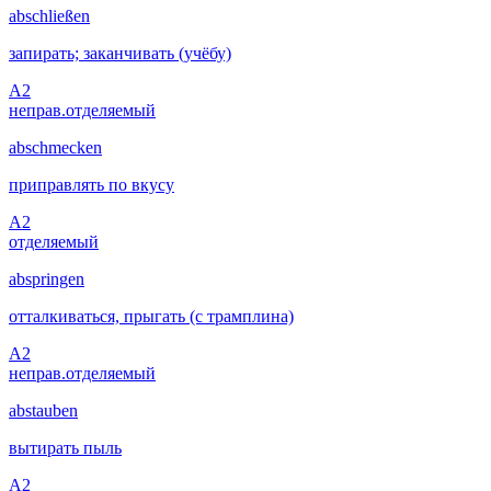
abschließen
запирать; заканчивать (учёбу)
A2
неправ.
отделяемый
abschmecken
приправлять по вкусу
A2
отделяемый
abspringen
отталкиваться, прыгать (с трамплина)
A2
неправ.
отделяемый
abstauben
вытирать пыль
A2