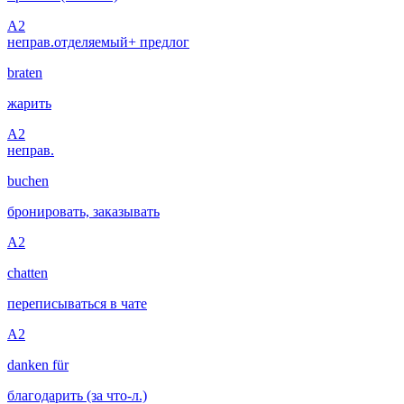
A2
неправ.
отделяемый
+ предлог
braten
жарить
A2
неправ.
buchen
бронировать, заказывать
A2
chatten
переписываться в чате
A2
danken für
благодарить (за что-л.)