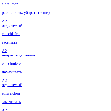
einräumen
расставлять, убирать (вещи)
A2
отделяемый
einschlafen
засыпать
A2
неправ.
отделяемый
einschmieren
намазывать
A2
отделяемый
einweichen
замачивать
A2