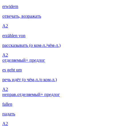
erwidern
отвечать, возражать
A2
erzählen von
рассказывать (о ком-л./чём-л.)
A2
отделяемый
+ предлог
es geht um
речь идёт (о чём-л./о ком-л.)
A2
неправ.
отделяемый
+ предлог
fallen
падать
A2