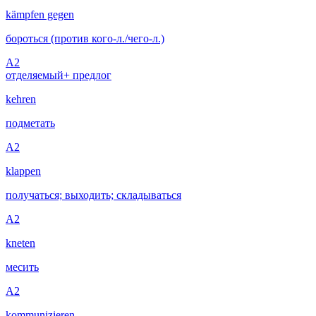
kämpfen gegen
бороться (против кого-л./чего-л.)
A2
отделяемый
+ предлог
kehren
подметать
A2
klappen
получаться; выходить; складываться
A2
kneten
месить
A2
kommunizieren