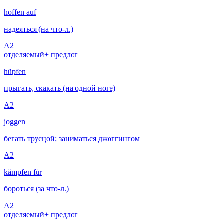
hoffen auf
надеяться (на что-л.)
A2
отделяемый
+ предлог
hüpfen
прыгать, скакать (на одной ноге)
A2
joggen
бегать трусцой; заниматься джоггингом
A2
kämpfen für
бороться (за что-л.)
A2
отделяемый
+ предлог