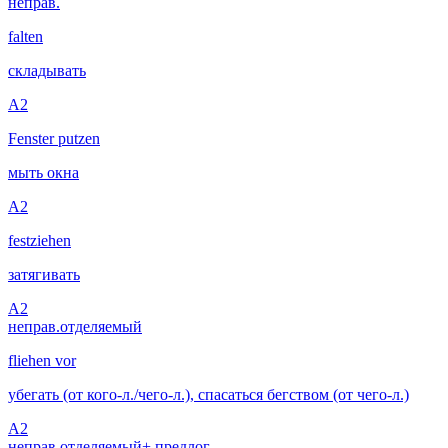
неправ.
falten
складывать
A2
Fenster putzen
мыть окна
A2
festziehen
затягивать
A2
неправ.
отделяемый
fliehen vor
убегать (от кого-л./чего-л.), спасаться бегством (от чего-л.)
A2
неправ.
отделяемый
+ предлог