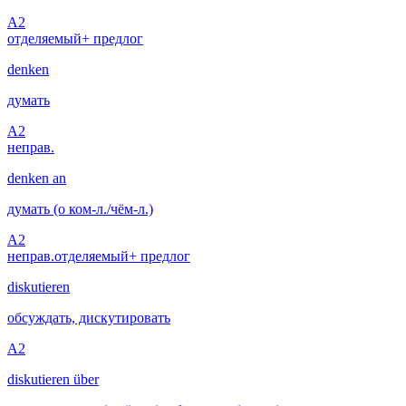
A2
отделяемый
+ предлог
denken
думать
A2
неправ.
denken an
думать (о ком-л./чём-л.)
A2
неправ.
отделяемый
+ предлог
diskutieren
обсуждать, дискутировать
A2
diskutieren über