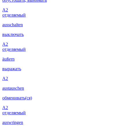
опустошать, вынимать
A2
отделяемый
ausschalten
выключать
A2
отделяемый
äußern
выражать
A2
austauschen
обменивать(ся)
A2
отделяемый
auswringen