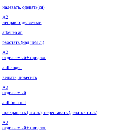
надевать, одевать(ся)
A2
неправ.
отделяемый
arbeiten an
работать (над чем-л.)
A2
отделяемый
+ предлог
aufhängen
вешать, повесить
A2
отделяемый
aufhören mit
прекращать (что-л.), переставать (делать что-л.)
A2
отделяемый
+ предлог