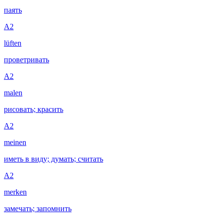
паять
A2
lüften
проветривать
A2
malen
рисовать; красить
A2
meinen
иметь в виду; думать; считать
A2
merken
замечать; запомнить