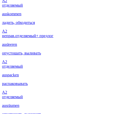
A2
отделяемый
auskommen
ладить, обходиться
A2
неправ.
отделяемый
+ предлог
ausleeren
опустошать, выливать
A2
отделяемый
auspacken
распаковывать
A2
отделяемый
ausräumen