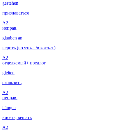
gestehen
признаваться
A2
неправ.
glauben an
верить (во что-л./в кого-л.)
A2
отделяемый
+ предлог
gleiten
скользить
A2
неправ.
hängen
висеть; вешать
A2