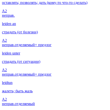
оставлять; позволять; дать (кому-то что-то сделать)
A2
неправ.
leiden an
страдать (от болезни)
A2
неправ.
отделяемый
+ предлог
leiden unter
страдать (от ситуации)
A2
неправ.
отделяемый
+ предлог
leidtun
жалеть; быть жаль
A2
неправ.
отделяемый