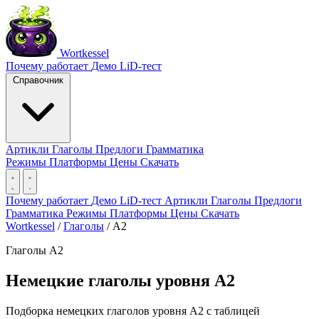
Wortkessel
Почему работает
Демо
LiD-тест
Справочник
Артикли
Глаголы
Предлоги
Грамматика
Режимы
Платформы
Цены
Скачать
Почему работает
Демо
LiD-тест
Артикли
Глаголы
Предлоги
Грамматика
Режимы
Платформы
Цены
Скачать
Wortkessel
/
Глаголы
/
A2
Глаголы A2
Немецкие глаголы уровня A2
Подборка немецких глаголов уровня A2 с таблицей