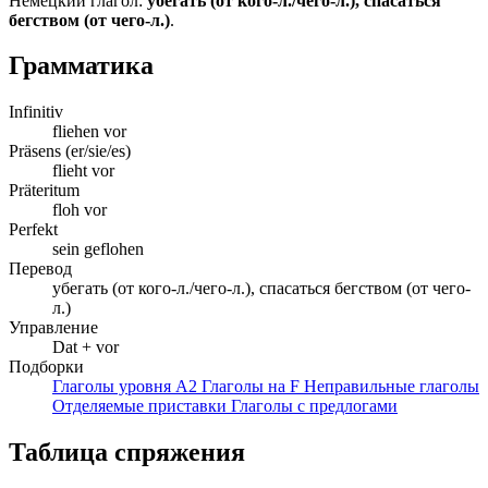
Немецкий глагол:
убегать (от кого-л./чего-л.), спасаться
бегством (от чего-л.)
.
Грамматика
Infinitiv
fliehen vor
Präsens (er/sie/es)
flieht vor
Präteritum
floh vor
Perfekt
sein geflohen
Перевод
убегать (от кого-л./чего-л.), спасаться бегством (от чего-
л.)
Управление
Dat + vor
Подборки
Глаголы уровня A2
Глаголы на F
Неправильные глаголы
Отделяемые приставки
Глаголы с предлогами
Таблица спряжения