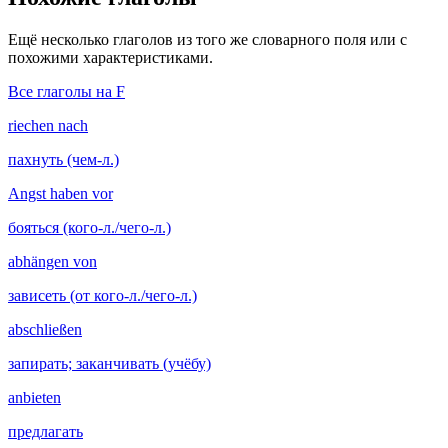
Ещё несколько глаголов из того же словарного поля или с
похожими характеристиками.
Все глаголы на F
riechen nach
пахнуть (чем-л.)
Angst haben vor
бояться (кого-л./чего-л.)
abhängen von
зависеть (от кого-л./чего-л.)
abschließen
запирать; заканчивать (учёбу)
anbieten
предлагать