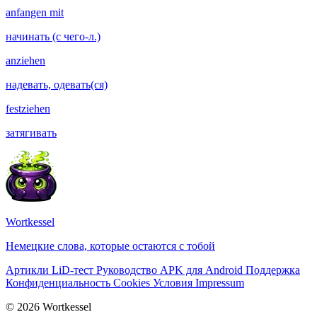
anfangen mit
начинать (с чего-л.)
anziehen
надевать, одевать(ся)
festziehen
затягивать
Wortkessel
Немецкие слова, которые остаются с тобой
Артикли
LiD-тест
Руководство
APK для Android
Поддержка
Конфиденциальность
Cookies
Условия
Impressum
© 2026 Wortkessel