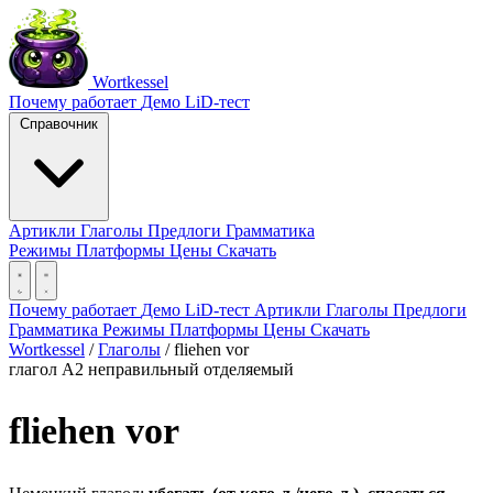
Wortkessel
Почему работает
Демо
LiD-тест
Справочник
Артикли
Глаголы
Предлоги
Грамматика
Режимы
Платформы
Цены
Скачать
Почему работает
Демо
LiD-тест
Артикли
Глаголы
Предлоги
Грамматика
Режимы
Платформы
Цены
Скачать
Wortkessel
/
Глаголы
/
fliehen vor
глагол
A2
неправильный
отделяемый
fliehen vor