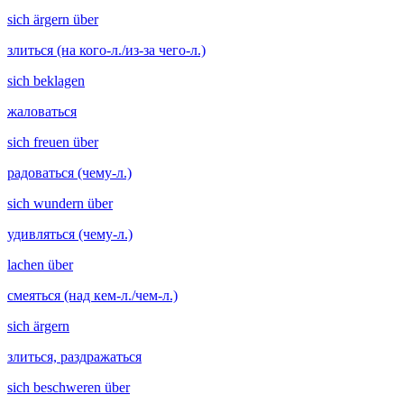
sich ärgern über
злиться (на кого-л./из-за чего-л.)
sich beklagen
жаловаться
sich freuen über
радоваться (чему-л.)
sich wundern über
удивляться (чему-л.)
lachen über
смеяться (над кем-л./чем-л.)
sich ärgern
злиться, раздражаться
sich beschweren über