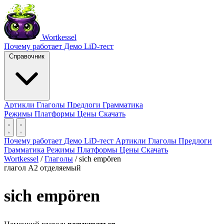
Wortkessel
Почему работает
Демо
LiD-тест
Справочник
Артикли
Глаголы
Предлоги
Грамматика
Режимы
Платформы
Цены
Скачать
Почему работает
Демо
LiD-тест
Артикли
Глаголы
Предлоги
Грамматика
Режимы
Платформы
Цены
Скачать
Wortkessel
/
Глаголы
/
sich empören
глагол
A2
отделяемый
sich empören