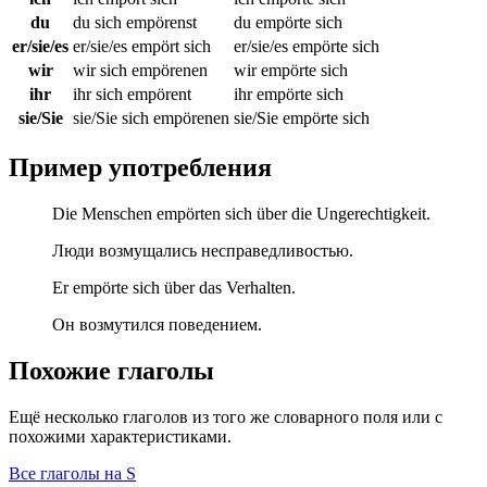
du
du sich empörenst
du empörte sich
er/sie/es
er/sie/es empört sich
er/sie/es empörte sich
wir
wir sich empörenen
wir empörte sich
ihr
ihr sich empörent
ihr empörte sich
sie/Sie
sie/Sie sich empörenen
sie/Sie empörte sich
Пример употребления
Die Menschen empörten sich über die Ungerechtigkeit.
Люди возмущались несправедливостью.
Er empörte sich über das Verhalten.
Он возмутился поведением.
Похожие глаголы
Ещё несколько глаголов из того же словарного поля или с
похожими характеристиками.
Все глаголы на S