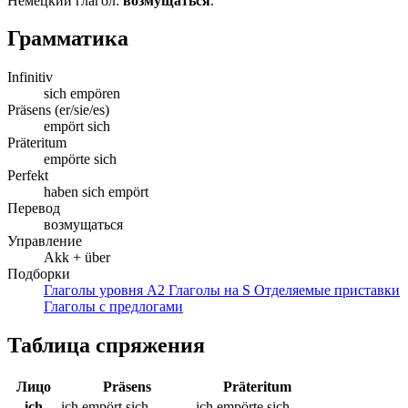
Немецкий глагол:
возмущаться
.
Грамматика
Infinitiv
sich empören
Präsens (er/sie/es)
empört sich
Präteritum
empörte sich
Perfekt
haben sich empört
Перевод
возмущаться
Управление
Akk + über
Подборки
Глаголы уровня A2
Глаголы на S
Отделяемые приставки
Глаголы с предлогами
Таблица спряжения
Лицо
Präsens
Präteritum
ich
ich empört sich
ich empörte sich