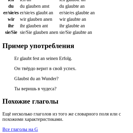
du
du glauben anst
du glaubte an
er/sie/es
er/sie/es glaubt an
er/sie/es glaubte an
wir
wir glauben anen
wir glaubte an
ihr
ihr glauben ant
ihr glaubte an
sie/Sie
sie/Sie glauben anen
sie/Sie glaubte an
Пример употребления
Er glaubt fest an seinen Erfolg.
Он твёрдо верит в свой успех.
Glaubst du an Wunder?
Ты веришь в чудеса?
Похожие глаголы
Ещё несколько глаголов из того же словарного поля или с
похожими характеристиками.
Все глаголы на G