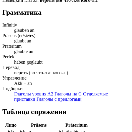
Немецкий глагол:
верить (во что-л./в кого-л.)
.
Грамматика
Infinitiv
glauben an
Präsens (er/sie/es)
glaubt an
Präteritum
glaubte an
Perfekt
haben geglaubt
Перевод
верить (во что-л./в кого-л.)
Управление
Akk + an
Подборки
Глаголы уровня A2
Глаголы на G
Отделяемые
приставки
Глаголы с предлогами
Таблица спряжения
Лицо
Präsens
Präteritum
ich
ich an
ich glaubte an