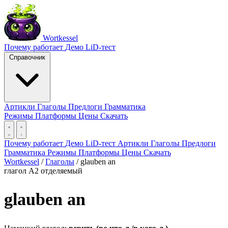
Wortkessel
Почему работает
Демо
LiD-тест
Справочник
Артикли
Глаголы
Предлоги
Грамматика
Режимы
Платформы
Цены
Скачать
Почему работает
Демо
LiD-тест
Артикли
Глаголы
Предлоги
Грамматика
Режимы
Платформы
Цены
Скачать
Wortkessel
/
Глаголы
/
glauben an
глагол
A2
отделяемый
glauben an