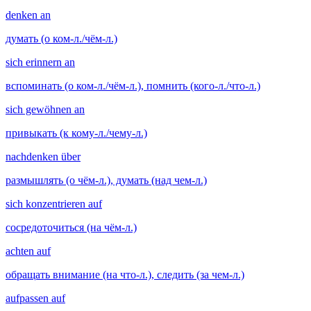
denken an
думать (о ком-л./чём-л.)
sich erinnern an
вспоминать (о ком-л./чём-л.), помнить (кого-л./что-л.)
sich gewöhnen an
привыкать (к кому-л./чему-л.)
nachdenken über
размышлять (о чём-л.), думать (над чем-л.)
sich konzentrieren auf
сосредоточиться (на чём-л.)
achten auf
обращать внимание (на что-л.), следить (за чем-л.)
aufpassen auf