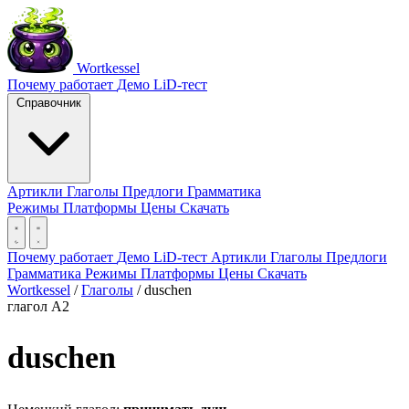
Wortkessel
Почему работает
Демо
LiD-тест
Справочник
Артикли
Глаголы
Предлоги
Грамматика
Режимы
Платформы
Цены
Скачать
Почему работает
Демо
LiD-тест
Артикли
Глаголы
Предлоги
Грамматика
Режимы
Платформы
Цены
Скачать
Wortkessel
/
Глаголы
/
duschen
глагол
A2
duschen