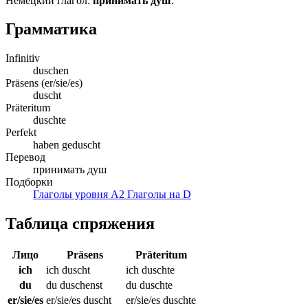
Немецкий глагол:
принимать душ
.
Грамматика
Infinitiv
duschen
Präsens (er/sie/es)
duscht
Präteritum
duschte
Perfekt
haben geduscht
Перевод
принимать душ
Подборки
Глаголы уровня A2
Глаголы на D
Таблица спряжения
Лицо
Präsens
Präteritum
ich
ich duscht
ich duschte
du
du duschenst
du duschte
er/sie/es
er/sie/es duscht
er/sie/es duschte