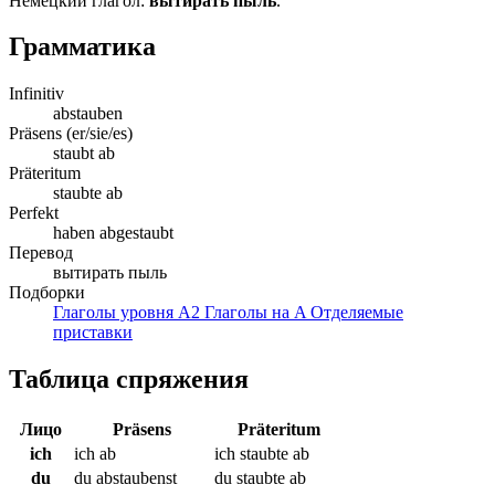
Немецкий глагол:
вытирать пыль
.
Грамматика
Infinitiv
abstauben
Präsens (er/sie/es)
staubt ab
Präteritum
staubte ab
Perfekt
haben abgestaubt
Перевод
вытирать пыль
Подборки
Глаголы уровня A2
Глаголы на A
Отделяемые
приставки
Таблица спряжения
Лицо
Präsens
Präteritum
ich
ich ab
ich staubte ab
du
du abstaubenst
du staubte ab