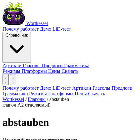
Wortkessel
Почему работает
Демо
LiD-тест
Справочник
Артикли
Глаголы
Предлоги
Грамматика
Режимы
Платформы
Цены
Скачать
Почему работает
Демо
LiD-тест
Артикли
Глаголы
Предлоги
Грамматика
Режимы
Платформы
Цены
Скачать
Wortkessel
/
Глаголы
/
abstauben
глагол
A2
отделяемый
abstauben