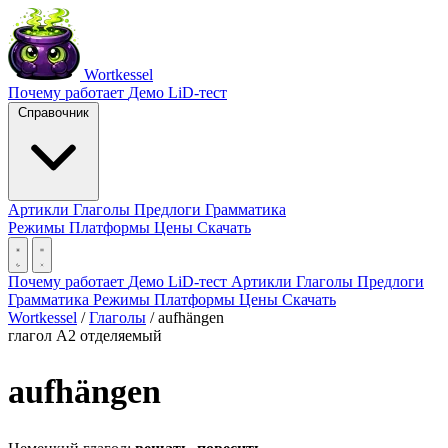
Wortkessel
Почему работает
Демо
LiD-тест
Справочник
Артикли
Глаголы
Предлоги
Грамматика
Режимы
Платформы
Цены
Скачать
Почему работает
Демо
LiD-тест
Артикли
Глаголы
Предлоги
Грамматика
Режимы
Платформы
Цены
Скачать
Wortkessel
/
Глаголы
/
aufhängen
глагол
A2
отделяемый
aufhängen