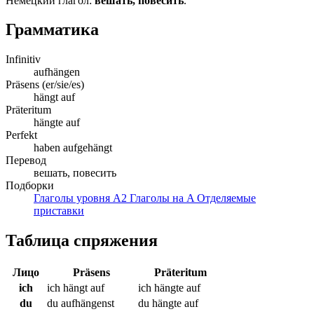
Немецкий глагол:
вешать, повесить
.
Грамматика
Infinitiv
aufhängen
Präsens (er/sie/es)
hängt auf
Präteritum
hängte auf
Perfekt
haben aufgehängt
Перевод
вешать, повесить
Подборки
Глаголы уровня A2
Глаголы на A
Отделяемые
приставки
Таблица спряжения
Лицо
Präsens
Präteritum
ich
ich hängt auf
ich hängte auf
du
du aufhängenst
du hängte auf