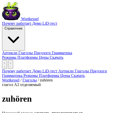
Wortkessel
Почему работает
Демо
LiD-тест
Справочник
Артикли
Глаголы
Предлоги
Грамматика
Режимы
Платформы
Цены
Скачать
Почему работает
Демо
LiD-тест
Артикли
Глаголы
Предлоги
Грамматика
Режимы
Платформы
Цены
Скачать
Wortkessel
/
Глаголы
/
zuhören
глагол
A2
отделяемый
zuhören