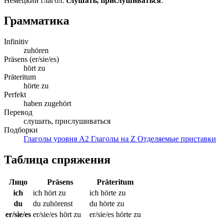
Немецкий глагол:
слушать, прислушиваться
.
Грамматика
Infinitiv
zuhören
Präsens (er/sie/es)
hört zu
Präteritum
hörte zu
Perfekt
haben zugehört
Перевод
слушать, прислушиваться
Подборки
Глаголы уровня A2
Глаголы на Z
Отделяемые приставки
Таблица спряжения
Лицо
Präsens
Präteritum
ich
ich hört zu
ich hörte zu
du
du zuhörenst
du hörte zu
er/sie/es
er/sie/es hört zu
er/sie/es hörte zu