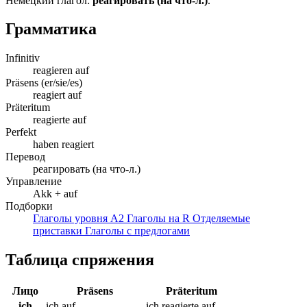
Немецкий глагол:
реагировать (на что-л.)
.
Грамматика
Infinitiv
reagieren auf
Präsens (er/sie/es)
reagiert auf
Präteritum
reagierte auf
Perfekt
haben reagiert
Перевод
реагировать (на что-л.)
Управление
Akk + auf
Подборки
Глаголы уровня A2
Глаголы на R
Отделяемые
приставки
Глаголы с предлогами
Таблица спряжения
Лицо
Präsens
Präteritum
ich
ich auf
ich reagierte auf