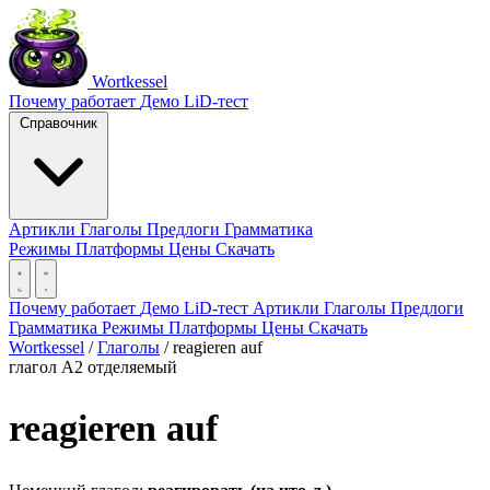
Wortkessel
Почему работает
Демо
LiD-тест
Справочник
Артикли
Глаголы
Предлоги
Грамматика
Режимы
Платформы
Цены
Скачать
Почему работает
Демо
LiD-тест
Артикли
Глаголы
Предлоги
Грамматика
Режимы
Платформы
Цены
Скачать
Wortkessel
/
Глаголы
/
reagieren auf
глагол
A2
отделяемый
reagieren auf