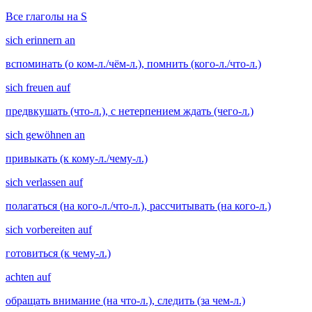
Все глаголы на S
sich erinnern an
вспоминать (о ком-л./чём-л.), помнить (кого-л./что-л.)
sich freuen auf
предвкушать (что-л.), с нетерпением ждать (чего-л.)
sich gewöhnen an
привыкать (к кому-л./чему-л.)
sich verlassen auf
полагаться (на кого-л./что-л.), рассчитывать (на кого-л.)
sich vorbereiten auf
готовиться (к чему-л.)
achten auf
обращать внимание (на что-л.), следить (за чем-л.)