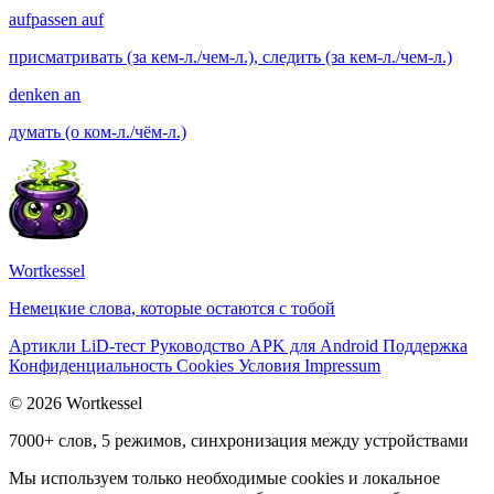
aufpassen auf
присматривать (за кем-л./чем-л.), следить (за кем-л./чем-л.)
denken an
думать (о ком-л./чём-л.)
Wortkessel
Немецкие слова, которые остаются с тобой
Артикли
LiD-тест
Руководство
APK для Android
Поддержка
Конфиденциальность
Cookies
Условия
Impressum
© 2026 Wortkessel
7000+ слов, 5 режимов, синхронизация между устройствами
Мы используем только необходимые cookies и локальное