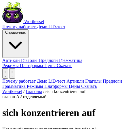
Wortkessel
Почему работает
Демо
LiD-тест
Справочник
Артикли
Глаголы
Предлоги
Грамматика
Режимы
Платформы
Цены
Скачать
Почему работает
Демо
LiD-тест
Артикли
Глаголы
Предлоги
Грамматика
Режимы
Платформы
Цены
Скачать
Wortkessel
/
Глаголы
/
sich konzentrieren auf
глагол
A2
отделяемый
sich konzentrieren auf