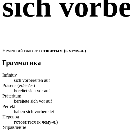
sich vorbe
Немецкий глагол:
готовиться (к чему-л.)
.
Грамматика
Infinitiv
sich vorbereiten auf
Präsens (er/sie/es)
bereitet sich vor auf
Präteritum
bereitete sich vor auf
Perfekt
haben sich vorbereitet
Перевод
готовиться (к чему-л.)
Управление