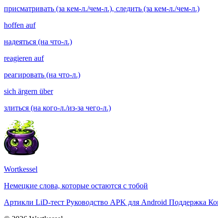
присматривать (за кем-л./чем-л.), следить (за кем-л./чем-л.)
hoffen auf
надеяться (на что-л.)
reagieren auf
реагировать (на что-л.)
sich ärgern über
злиться (на кого-л./из-за чего-л.)
Wortkessel
Немецкие слова, которые остаются с тобой
Артикли
LiD-тест
Руководство
APK для Android
Поддержка
Ко