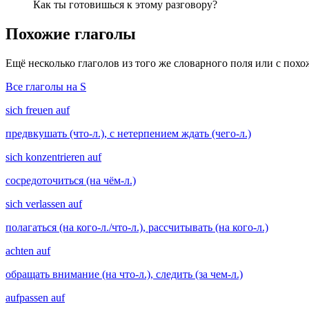
Как ты готовишься к этому разговору?
Похожие глаголы
Ещё несколько глаголов из того же словарного поля или с пох
Все глаголы на S
sich freuen auf
предвкушать (что-л.), с нетерпением ждать (чего-л.)
sich konzentrieren auf
сосредоточиться (на чём-л.)
sich verlassen auf
полагаться (на кого-л./что-л.), рассчитывать (на кого-л.)
achten auf
обращать внимание (на что-л.), следить (за чем-л.)
aufpassen auf