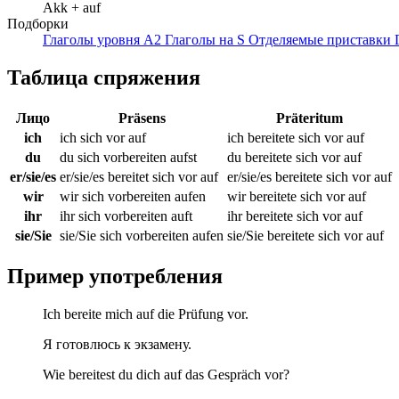
Akk + auf
Подборки
Глаголы уровня A2
Глаголы на S
Отделяемые приставки
Таблица спряжения
Лицо
Präsens
Präteritum
ich
ich sich vor auf
ich bereitete sich vor auf
du
du sich vorbereiten aufst
du bereitete sich vor auf
er/sie/es
er/sie/es bereitet sich vor auf
er/sie/es bereitete sich vor auf
wir
wir sich vorbereiten aufen
wir bereitete sich vor auf
ihr
ihr sich vorbereiten auft
ihr bereitete sich vor auf
sie/Sie
sie/Sie sich vorbereiten aufen
sie/Sie bereitete sich vor auf
Пример употребления
Ich bereite mich auf die Prüfung vor.
Я готовлюсь к экзамену.
Wie bereitest du dich auf das Gespräch vor?