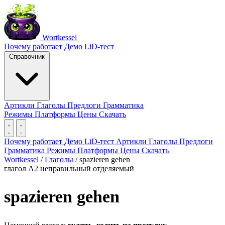
Wortkessel
Почему работает
Демо
LiD-тест
Справочник
Артикли
Глаголы
Предлоги
Грамматика
Режимы
Платформы
Цены
Скачать
Почему работает
Демо
LiD-тест
Артикли
Глаголы
Предлоги
Грамматика
Режимы
Платформы
Цены
Скачать
Wortkessel
/
Глаголы
/
spazieren gehen
глагол
A2
неправильный
отделяемый
spazieren gehen