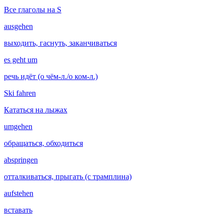
Все глаголы на S
ausgehen
выходить, гаснуть, заканчиваться
es geht um
речь идёт (о чём-л./о ком-л.)
Ski fahren
Кататься на лыжах
umgehen
обращаться, обходиться
abspringen
отталкиваться, прыгать (с трамплина)
aufstehen
вставать