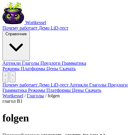
Wortkessel
Почему работает
Демо
LiD-тест
Справочник
Артикли
Глаголы
Предлоги
Грамматика
Режимы
Платформы
Цены
Скачать
Почему работает
Демо
LiD-тест
Артикли
Глаголы
Предлоги
Грамматика
Режимы
Платформы
Цены
Скачать
Wortkessel
/
Глаголы
/
folgen
глагол
B1
folgen