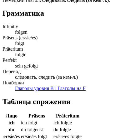
Немецкий глагол:
следовать, следить (за кем-л.)
.
Грамматика
Infinitiv
folgen
Präsens (er/sie/es)
folgt
Präteritum
folgte
Perfekt
sein gefolgt
Перевод
следовать, следить (за кем-л.)
Подборки
Глаголы уровня B1
Глаголы на F
Таблица спряжения
Лицо
Präsens
Präteritum
ich
ich folgt
ich folgte
du
du folgenst
du folgte
er/sie/es
er/sie/es folgt
er/sie/es folgte