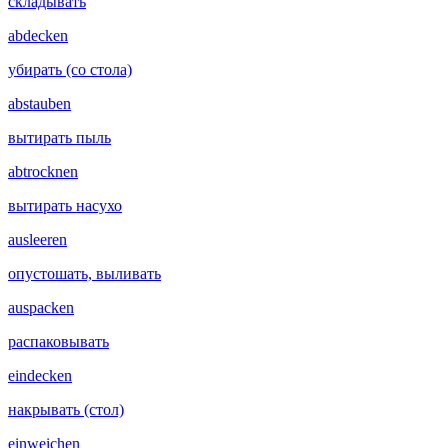
складывать
abdecken
убирать (со стола)
abstauben
вытирать пыль
abtrocknen
вытирать насухо
ausleeren
опустошать, выливать
auspacken
распаковывать
eindecken
накрывать (стол)
einweichen