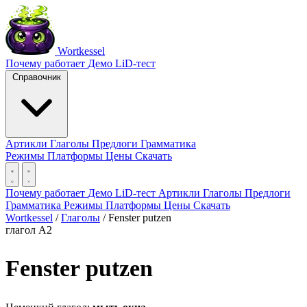
Wortkessel
Почему работает
Демо
LiD-тест
Справочник
Артикли
Глаголы
Предлоги
Грамматика
Режимы
Платформы
Цены
Скачать
Почему работает
Демо
LiD-тест
Артикли
Глаголы
Предлоги
Грамматика
Режимы
Платформы
Цены
Скачать
Wortkessel
/
Глаголы
/
Fenster putzen
глагол
A2
Fenster putzen