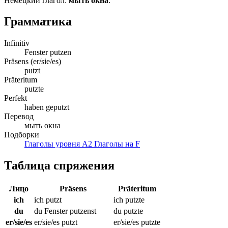
Немецкий глагол:
мыть окна
.
Грамматика
Infinitiv
Fenster putzen
Präsens (er/sie/es)
putzt
Präteritum
putzte
Perfekt
haben geputzt
Перевод
мыть окна
Подборки
Глаголы уровня A2
Глаголы на F
Таблица спряжения
Лицо
Präsens
Präteritum
ich
ich putzt
ich putzte
du
du Fenster putzenst
du putzte
er/sie/es
er/sie/es putzt
er/sie/es putzte