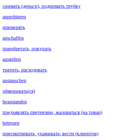
снимать (деньги), поднимать трубку
anprobieren
примерять
anschaffen
приобретать, покупать
ausgeben
тратить, расходовать
austauschen
обменивать(ся)
beanstanden
предъявлять претензию, жаловаться (на товар)
betreuen
присматривать, ухаживать; вести (клиентов)