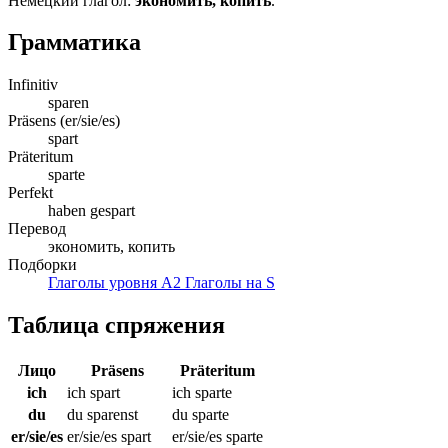
Немецкий глагол:
экономить, копить
.
Грамматика
Infinitiv
sparen
Präsens (er/sie/es)
spart
Präteritum
sparte
Perfekt
haben gespart
Перевод
экономить, копить
Подборки
Глаголы уровня A2
Глаголы на S
Таблица спряжения
Лицо
Präsens
Präteritum
ich
ich spart
ich sparte
du
du sparenst
du sparte
er/sie/es
er/sie/es spart
er/sie/es sparte