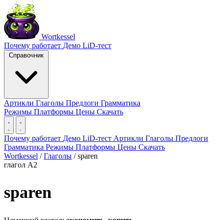
Wortkessel
Почему работает
Демо
LiD-тест
Справочник
Артикли
Глаголы
Предлоги
Грамматика
Режимы
Платформы
Цены
Скачать
Почему работает
Демо
LiD-тест
Артикли
Глаголы
Предлоги
Грамматика
Режимы
Платформы
Цены
Скачать
Wortkessel
/
Глаголы
/
sparen
глагол
A2
sparen