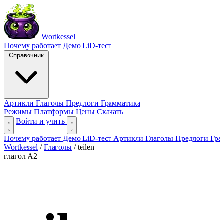
Wortkessel
Почему работает
Демо
LiD-тест
Справочник
Артикли
Глаголы
Предлоги
Грамматика
Режимы
Платформы
Цены
Скачать
Войти и учить
Почему работает
Демо
LiD-тест
Артикли
Глаголы
Предлоги
Гр
Wortkessel
/
Глаголы
/
teilen
глагол
A2