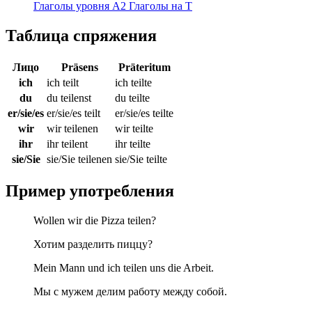
Глаголы уровня A2
Глаголы на T
Таблица спряжения
Лицо
Präsens
Präteritum
ich
ich teilt
ich teilte
du
du teilenst
du teilte
er/sie/es
er/sie/es teilt
er/sie/es teilte
wir
wir teilenen
wir teilte
ihr
ihr teilent
ihr teilte
sie/Sie
sie/Sie teilenen
sie/Sie teilte
Пример употребления
Wollen wir die Pizza teilen?
Хотим разделить пиццу?
Mein Mann und ich teilen uns die Arbeit.
Мы с мужем делим работу между собой.