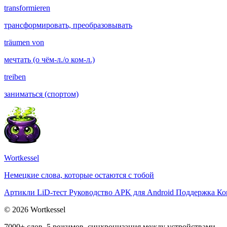
transformieren
трансформировать, преобразовывать
träumen von
мечтать (о чём-л./о ком-л.)
treiben
заниматься (спортом)
Wortkessel
Немецкие слова, которые остаются с тобой
Артикли
LiD-тест
Руководство
APK для Android
Поддержка
Ко
© 2026 Wortkessel
7000+ слов, 5 режимов, синхронизация между устройствами