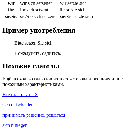
wir
wir sich setzenen
wir setzte sich
ihr
ihr sich setzent
ihr setzte sich
sie/Sie
sie/Sie sich setzenen
sie/Sie setzte sich
Пример употребления
Bitte setzen Sie sich.
Пожалуйста, садитесь.
Похожие глаголы
Ещё несколько глаголов из того же словарного поля или с
похожими характеристиками.
Все глаголы на S
sich entscheiden
принимать решение, решаться
sich hinlegen