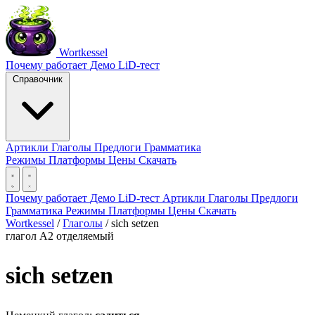
Wortkessel
Почему работает
Демо
LiD-тест
Справочник
Артикли
Глаголы
Предлоги
Грамматика
Режимы
Платформы
Цены
Скачать
Почему работает
Демо
LiD-тест
Артикли
Глаголы
Предлоги
Грамматика
Режимы
Платформы
Цены
Скачать
Wortkessel
/
Глаголы
/
sich setzen
глагол
A2
отделяемый
sich setzen