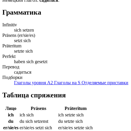
Немецкий глагол:
садиться
.
Грамматика
Infinitiv
sich setzen
Präsens (er/sie/es)
setzt sich
Präteritum
setzte sich
Perfekt
haben sich gesetzt
Перевод
садиться
Подборки
Глаголы уровня A2
Глаголы на S
Отделяемые приставки
Таблица спряжения
Лицо
Präsens
Präteritum
ich
ich sich
ich setzte sich
du
du sich setzenst
du setzte sich
er/sie/es
er/sie/es setzt sich
er/sie/es setzte sich