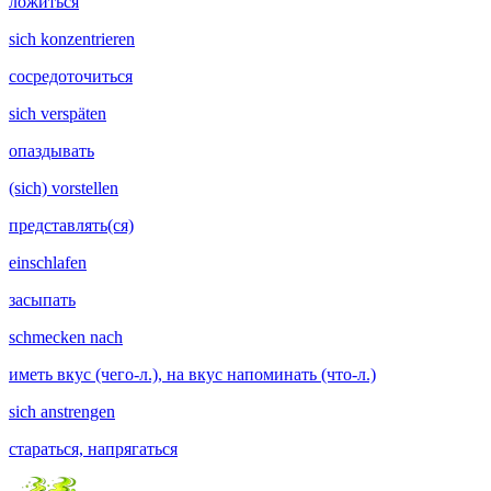
ложиться
sich konzentrieren
сосредоточиться
sich verspäten
опаздывать
(sich) vorstellen
представлять(ся)
einschlafen
засыпать
schmecken nach
иметь вкус (чего-л.), на вкус напоминать (что-л.)
sich anstrengen
стараться, напрягаться