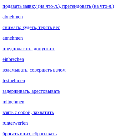
подавать заявку (на что-л.), претендовать (на что-л.)
abnehmen
снимать; худеть, терять вес
annehmen
предполагать, допускать
einbrechen
взламывать, совершать взлом
festnehmen
задерживать, арестовывать
mitnehmen
взять с собой, захватить
runterwerfen
бросать вниз, сбрасывать