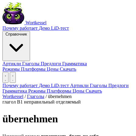
Wortkessel
Почему работает
Демо
LiD-тест
Справочник
Артикли
Глаголы
Предлоги
Грамматика
Режимы
Платформы
Цены
Скачать
Почему работает
Демо
LiD-тест
Артикли
Глаголы
Предлоги
Грамматика
Режимы
Платформы
Цены
Скачать
Wortkessel
/
Глаголы
/
übernehmen
глагол
B1
неправильный
отделяемый
übernehmen