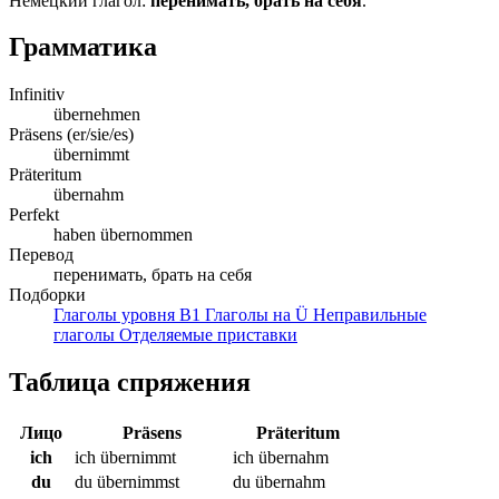
Немецкий глагол:
перенимать, брать на себя
.
Грамматика
Infinitiv
übernehmen
Präsens (er/sie/es)
übernimmt
Präteritum
übernahm
Perfekt
haben übernommen
Перевод
перенимать, брать на себя
Подборки
Глаголы уровня B1
Глаголы на Ü
Неправильные
глаголы
Отделяемые приставки
Таблица спряжения
Лицо
Präsens
Präteritum
ich
ich übernimmt
ich übernahm
du
du übernimmst
du übernahm