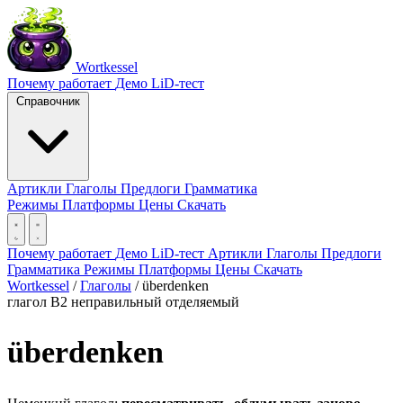
Wortkessel
Почему работает
Демо
LiD-тест
Справочник
Артикли
Глаголы
Предлоги
Грамматика
Режимы
Платформы
Цены
Скачать
Почему работает
Демо
LiD-тест
Артикли
Глаголы
Предлоги
Грамматика
Режимы
Платформы
Цены
Скачать
Wortkessel
/
Глаголы
/
überdenken
глагол
B2
неправильный
отделяемый
überdenken