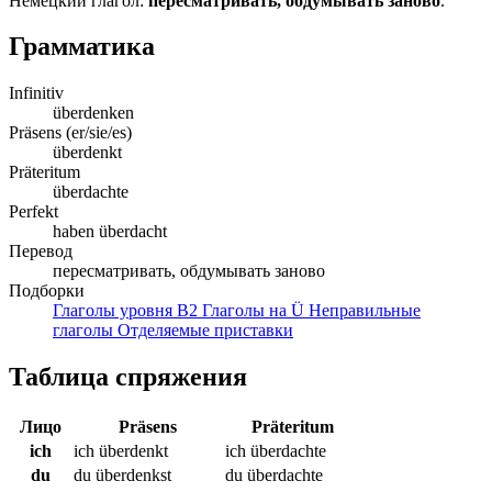
Немецкий глагол:
пересматривать, обдумывать заново
.
Грамматика
Infinitiv
überdenken
Präsens (er/sie/es)
überdenkt
Präteritum
überdachte
Perfekt
haben überdacht
Перевод
пересматривать, обдумывать заново
Подборки
Глаголы уровня B2
Глаголы на Ü
Неправильные
глаголы
Отделяемые приставки
Таблица спряжения
Лицо
Präsens
Präteritum
ich
ich überdenkt
ich überdachte
du
du überdenkst
du überdachte