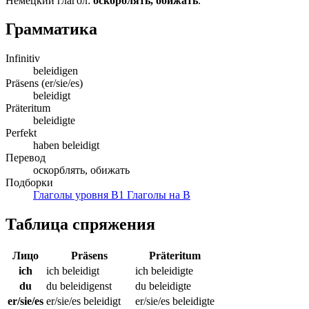
Немецкий глагол:
оскорблять, обижать
.
Грамматика
Infinitiv
beleidigen
Präsens (er/sie/es)
beleidigt
Präteritum
beleidigte
Perfekt
haben beleidigt
Перевод
оскорблять, обижать
Подборки
Глаголы уровня B1
Глаголы на B
Таблица спряжения
Лицо
Präsens
Präteritum
ich
ich beleidigt
ich beleidigte
du
du beleidigenst
du beleidigte
er/sie/es
er/sie/es beleidigt
er/sie/es beleidigte