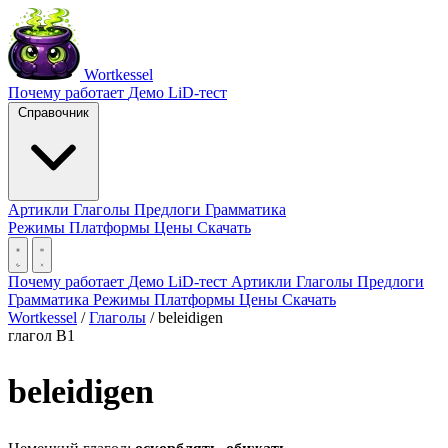
Wortkessel
Почему работает
Демо
LiD-тест
Справочник
Артикли
Глаголы
Предлоги
Грамматика
Режимы
Платформы
Цены
Скачать
Почему работает
Демо
LiD-тест
Артикли
Глаголы
Предлоги
Грамматика
Режимы
Платформы
Цены
Скачать
Wortkessel
/
Глаголы
/
beleidigen
глагол
B1
beleidigen