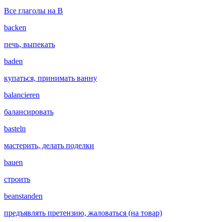
Все глаголы на B
backen
печь, выпекать
baden
купаться, принимать ванну
balancieren
балансировать
basteln
мастерить, делать поделки
bauen
строить
beanstanden
предъявлять претензию, жаловаться (на товар)