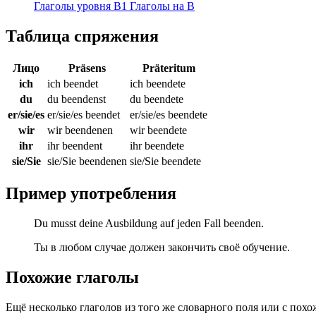
Глаголы уровня B1
Глаголы на B
Таблица спряжения
Лицо
Präsens
Präteritum
ich
ich beendet
ich beendete
du
du beendenst
du beendete
er/sie/es
er/sie/es beendet
er/sie/es beendete
wir
wir beendenen
wir beendete
ihr
ihr beendent
ihr beendete
sie/Sie
sie/Sie beendenen
sie/Sie beendete
Пример употребления
Du musst deine Ausbildung auf jeden Fall beenden.
Ты в любом случае должен закончить своё обучение.
Похожие глаголы
Ещё несколько глаголов из того же словарного поля или с пох