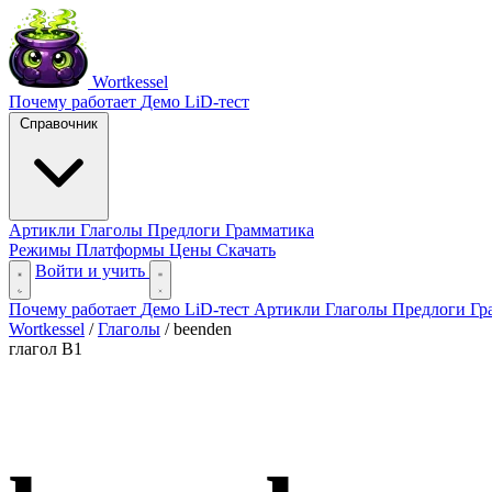
Wortkessel
Почему работает
Демо
LiD-тест
Справочник
Артикли
Глаголы
Предлоги
Грамматика
Режимы
Платформы
Цены
Скачать
Войти и учить
Почему работает
Демо
LiD-тест
Артикли
Глаголы
Предлоги
Гр
Wortkessel
/
Глаголы
/
beenden
глагол
B1