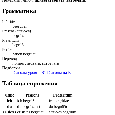
Немецкий глагол:
приветствовать, встречать
.
Грамматика
Infinitiv
begrüßen
Präsens (er/sie/es)
begrüßt
Präteritum
begrüßte
Perfekt
haben begrüßt
Перевод
приветствовать, встречать
Подборки
Глаголы уровня B1
Глаголы на B
Таблица спряжения
Лицо
Präsens
Präteritum
ich
ich begrüßt
ich begrüßte
du
du begrüßenst
du begrüßte
er/sie/es
er/sie/es begrüßt
er/sie/es begrüßte