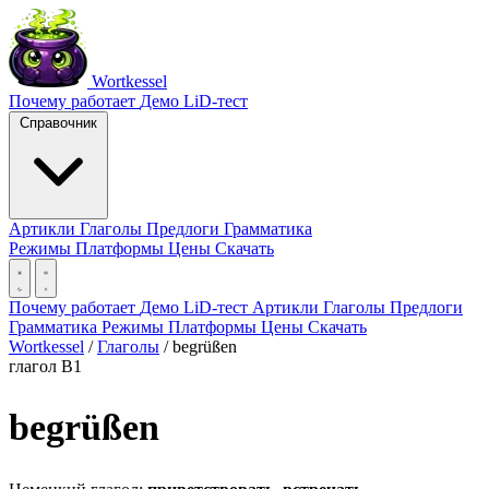
Wortkessel
Почему работает
Демо
LiD-тест
Справочник
Артикли
Глаголы
Предлоги
Грамматика
Режимы
Платформы
Цены
Скачать
Почему работает
Демо
LiD-тест
Артикли
Глаголы
Предлоги
Грамматика
Режимы
Платформы
Цены
Скачать
Wortkessel
/
Глаголы
/
begrüßen
глагол
B1
begrüßen